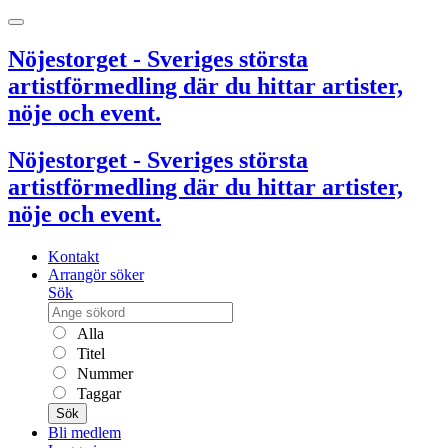
Nöjestorget - Sveriges största
artistförmedling där du hittar artister,
nöje och event.
Nöjestorget - Sveriges största
artistförmedling där du hittar artister,
nöje och event.
Kontakt
Arrangör söker
Sök
Alla
Titel
Nummer
Taggar
Sök
Bli medlem