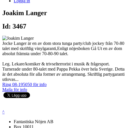
Logga in
Joakim Langer
Id: 3467
Jocke Langer är en av dom stora tunga party/club jockey från 70-80
talet med skriftlig vinylgaranti,Enligt nöjesboken Gå Ut en av dom
absolut främsta under 70-80-90 talet.
Leg. Lekare/komiker & trivselterrorist i musik & frågesport.
Turnerade under 80-talet med Pappa Pekka över hela Sverige. Detta
är det absoluta för alla former av arrangemang. Skriftlig partygaranti
utlovas...
Ring 08-195050 för info
Maila för info
^
Fantastiska Nöjen AB
Box 10011