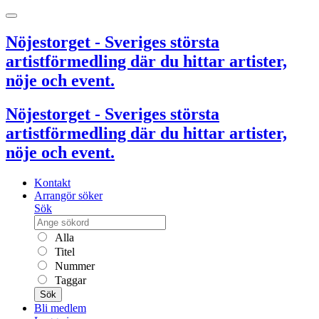
Nöjestorget - Sveriges största
artistförmedling där du hittar artister,
nöje och event.
Nöjestorget - Sveriges största
artistförmedling där du hittar artister,
nöje och event.
Kontakt
Arrangör söker
Sök
Alla
Titel
Nummer
Taggar
Sök
Bli medlem