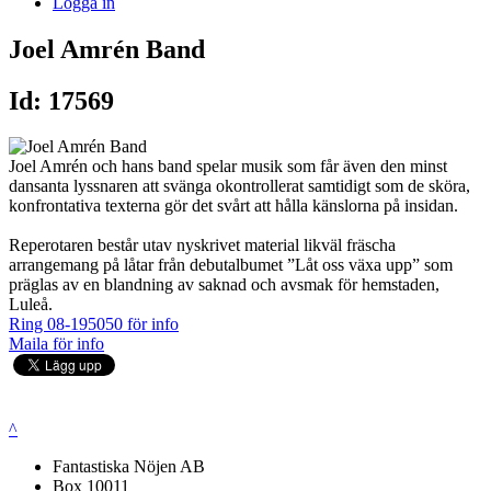
Logga in
Joel Amrén Band
Id: 17569
Joel Amrén och hans band spelar musik som får även den minst
dansanta lyssnaren att svänga okontrollerat samtidigt som de sköra,
konfrontativa texterna gör det svårt att hålla känslorna på insidan.
Reperotaren består utav nyskrivet material likväl fräscha
arrangemang på låtar från debutalbumet ”Låt oss växa upp” som
präglas av en blandning av saknad och avsmak för hemstaden,
Luleå.
Ring 08-195050 för info
Maila för info
^
Fantastiska Nöjen AB
Box 10011