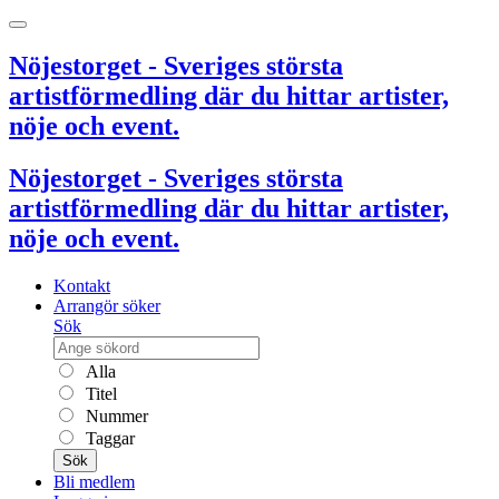
Nöjestorget - Sveriges största
artistförmedling där du hittar artister,
nöje och event.
Nöjestorget - Sveriges största
artistförmedling där du hittar artister,
nöje och event.
Kontakt
Arrangör söker
Sök
Alla
Titel
Nummer
Taggar
Sök
Bli medlem