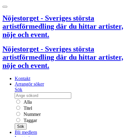
Nöjestorget - Sveriges största
artistförmedling där du hittar artister,
nöje och event.
Nöjestorget - Sveriges största
artistförmedling där du hittar artister,
nöje och event.
Kontakt
Arrangör söker
Sök
Alla
Titel
Nummer
Taggar
Sök
Bli medlem