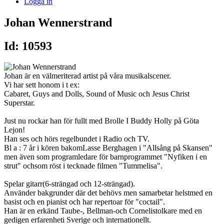
Logga in
Johan Wennerstrand
Id: 10593
Johan är en välmeriterad artist på våra musikalscener.
Vi har sett honom i t ex:
Cabaret, Guys and Dolls, Sound of Music och Jesus Christ
Superstar.
Just nu rockar han för fullt med Brolle I Buddy Holly på Göta
Lejon!
Han ses och hörs regelbundet i Radio och TV.
Bl a : 7 år i kören bakomLasse Berghagen i "Allsång på Skansen"
men även som programledare för barnprogrammet "Nyfiken i en
strut" ochsom röst i tecknade filmen "Tummelisa".
Spelar gitarr(6-strängad och 12-strängad).
Använder bakgrunder där det behövs men samarbetar helstmed en
basist och en pianist och har repertoar för "coctail".
Han är en erkänd Taube-, Bellman-och Cornelistolkare med en
gedigen erfarenheti Sverige och internationellt.