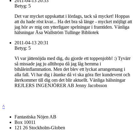
2011-04-13 20:33
Betyg: 5
Det var mycket uppskattat i lördags, tack så mycket! Hoppas
att du hade röst kvar... Ha det bra så länge - mycket möjligt att
jag hör av mig om ytterligare spelningar i framtiden. Vänliga
hälsningar Åsa Wallström Tullinge Bibliotek
2011-04-13 20:31
Betyg: 5
Vi var jättenöjda med dig, du gjorde ett toppenjobb! :) Tyvärr
så missade jag ju alltihopa då jag låg hemma i
bihåleinflammation. Men det blev ett lyckat arrangemang i
alla fall. Vi har dig i åtanke då vi ska göra fler kundevent och
återkommer till dig om det blir aktuellt. Vänliga hälsningar
REJLERS INGENJÖRER AB Jenny Jacobsson
^
Fantastiska Nöjen AB
Box 10011
121 26 Stockholm-Globen