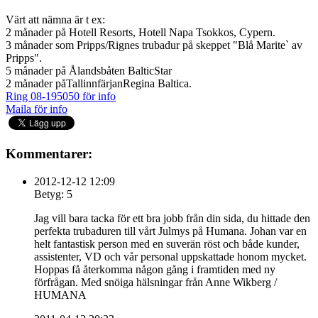
Värt att nämna är t ex:
2 månader på Hotell Resorts, Hotell Napa Tsokkos, Cypern.
3 månader som Pripps/Rignes trubadur på skeppet "Blå Marite` av
Pripps".
5 månader på Ålandsbåten BalticStar
2 månader påTallinnfärjanRegina Baltica.
Ring 08-195050 för info
Maila för info
Kommentarer:
2012-12-12 12:09
Betyg: 5
Jag vill bara tacka för ett bra jobb från din sida, du hittade den
perfekta trubaduren till vårt Julmys på Humana. Johan var en
helt fantastisk person med en suverän röst och både kunder,
assistenter, VD och vår personal uppskattade honom mycket.
Hoppas få återkomma någon gång i framtiden med ny
förfrågan. Med snöiga hälsningar från Anne Wikberg /
HUMANA