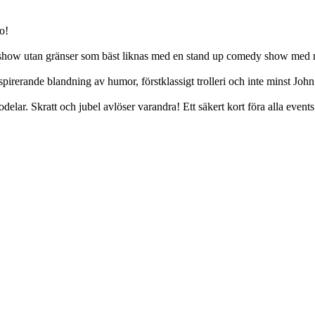
o!
show utan gränser som bäst liknas med en stand up comedy show med ma
nspirerande blandning av humor, förstklassigt trolleri och inte minst John
lar. Skratt och jubel avlöser varandra! Ett säkert kort föra alla even