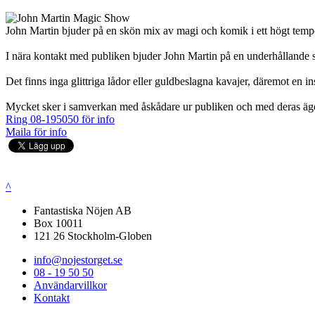
John Martin bjuder på en skön mix av magi och komik i ett högt temp
I nära kontakt med publiken bjuder John Martin på en underhållande 
Det finns inga glittriga lådor eller guldbeslagna kavajer, däremot en i
Mycket sker i samverkan med åskådare ur publiken och med deras ägode
Ring 08-195050 för info
Maila för info
^
Fantastiska Nöjen AB
Box 10011
121 26 Stockholm-Globen
info@nojestorget.se
08 - 19 50 50
Användarvillkor
Kontakt