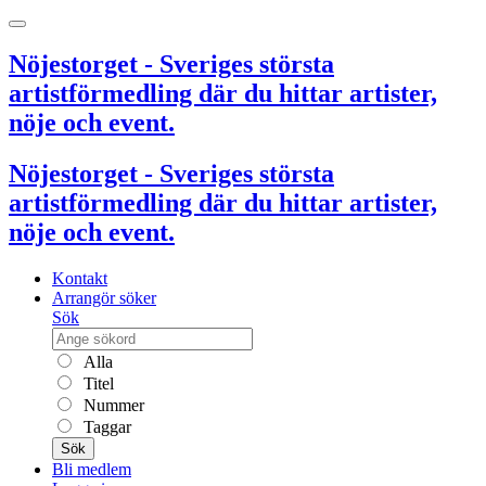
Nöjestorget - Sveriges största
artistförmedling där du hittar artister,
nöje och event.
Nöjestorget - Sveriges största
artistförmedling där du hittar artister,
nöje och event.
Kontakt
Arrangör söker
Sök
Alla
Titel
Nummer
Taggar
Sök
Bli medlem