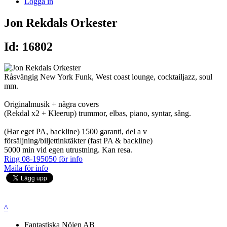
Logga in
Jon Rekdals Orkester
Id: 16802
Råsvängig New York Funk, West coast lounge, cocktailjazz, soul
mm.
Originalmusik + några covers
(Rekdal x2 + Kleerup) trummor, elbas, piano, syntar, sång.
(Har eget PA, backline) 1500 garanti, del a v
försäljning/biljettinktäkter (fast PA & backline)
5000 min vid egen utrustning. Kan resa.
Ring 08-195050 för info
Maila för info
^
Fantastiska Nöjen AB