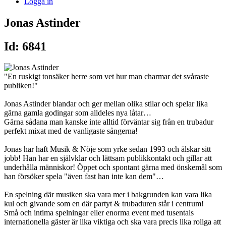
Logga in
Jonas Astinder
Id: 6841
"En ruskigt tonsäker herre som vet hur man charmar det svåraste
publiken!"
Jonas Astinder blandar och ger mellan olika stilar och spelar lika
gärna gamla godingar som alldeles nya låtar…
Gärna sådana man kanske inte alltid förväntar sig från en trubadur
perfekt mixat med de vanligaste sångerna!
Jonas har haft Musik & Nöje som yrke sedan 1993 och älskar sitt
jobb! Han har en självklar och lättsam publikkontakt och gillar att
underhålla människor! Öppet och spontant gärna med önskemål som
han försöker spela "även fast han inte kan dem"…
En spelning där musiken ska vara mer i bakgrunden kan vara lika
kul och givande som en där partyt & trubaduren står i centrum!
Små och intima spelningar eller enorma event med tusentals
internationella gäster är lika viktiga och ska vara precis lika roliga att