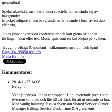
genomföra!!
Spelar akustiskt, men kan i vissa speciella fall använda sig av
bakgrunder.
(mycket roligare är om bakgrunderna är levande i form av en duo
eller trio)
Jonas jobbar även som konferencier och kan gärna blanda in
tävlingar, lekar eller tex. Music-quiz som en kul början på kvällen.
Tryggt, proffsigt & spontant - välkommen med din förfrågan!
Ring 08-195050 för info
Maila för info
Kommentarer:
2014-11-27 14:06
Betyg: 5
Vi är jättenöjda. Jonas var toppen! Han levererade precis som
överrenskommet, och lite till ;o) Tack för att ni ordnade så bra.
Med vänlig hälsning Jessica Svensson Shared Service Center
Manager Billing, Service Desk, Time & Agreements