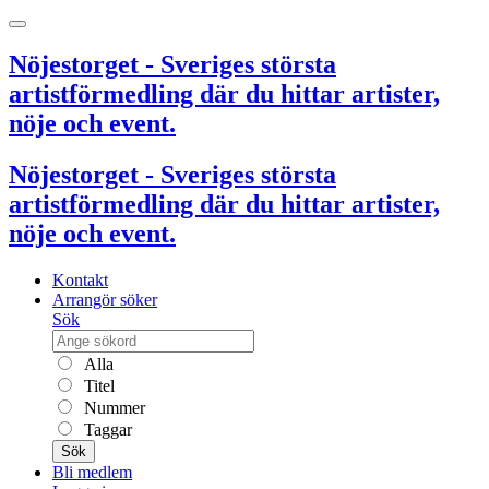
Nöjestorget - Sveriges största
artistförmedling där du hittar artister,
nöje och event.
Nöjestorget - Sveriges största
artistförmedling där du hittar artister,
nöje och event.
Kontakt
Arrangör söker
Sök
Alla
Titel
Nummer
Taggar
Sök
Bli medlem