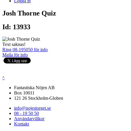
Logga in
Josh Thorne Quiz
Id: 13933
Text saknas!
Ring 08-195050 för info
Maila för info
^
Fantastiska Nöjen AB
Box 10011
121 26 Stockholm-Globen
info@nojestorget.se
08 - 19 50 50
Användarvillkor
Kontakt