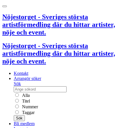
Nöjestorget - Sveriges största
artistförmedling där du hittar artister,
nöje och event.
Nöjestorget - Sveriges största
artistförmedling där du hittar artister,
nöje och event.
Kontakt
Arrangör söker
Sök
Alla
Titel
Nummer
Taggar
Sök
Bli medlem