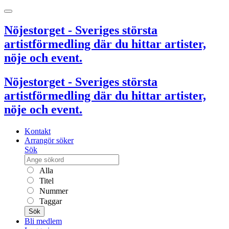
Nöjestorget - Sveriges största
artistförmedling där du hittar artister,
nöje och event.
Nöjestorget - Sveriges största
artistförmedling där du hittar artister,
nöje och event.
Kontakt
Arrangör söker
Sök
Alla
Titel
Nummer
Taggar
Sök
Bli medlem