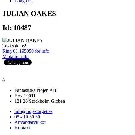
Logga in
JULIAN OAKES
Id: 10487
Text saknas!
Ring 08-195050 för info
Maila för info
^
Fantastiska Nöjen AB
Box 10011
121 26 Stockholm-Globen
info@nojestorget.se
08 - 19 50 50
Användarvillkor
Kontakt