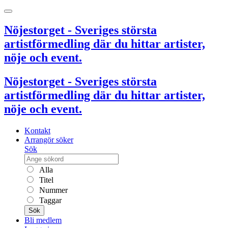
Nöjestorget - Sveriges största
artistförmedling där du hittar artister,
nöje och event.
Nöjestorget - Sveriges största
artistförmedling där du hittar artister,
nöje och event.
Kontakt
Arrangör söker
Sök
Alla
Titel
Nummer
Taggar
Sök
Bli medlem