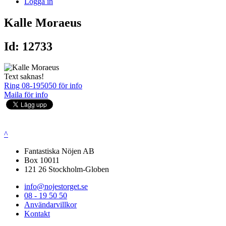
Logga in
Kalle Moraeus
Id: 12733
Text saknas!
Ring 08-195050 för info
Maila för info
^
Fantastiska Nöjen AB
Box 10011
121 26 Stockholm-Globen
info@nojestorget.se
08 - 19 50 50
Användarvillkor
Kontakt