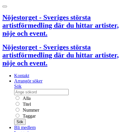
Nöjestorget - Sveriges största
artistförmedling där du hittar artister,
nöje och event.
Nöjestorget - Sveriges största
artistförmedling där du hittar artister,
nöje och event.
Kontakt
Arrangör söker
Sök
Alla
Titel
Nummer
Taggar
Sök
Bli medlem