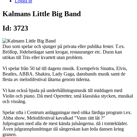
Logga in
Kalmans Little Big Band
Id: 3723
Duo som spelar och sjunger på privata eller publika fester. T.ex.
Bröllop, födelsedagar samt krogar, restauranger etc. Duon kan
utökas till Trio eller kvartett utan problem.
Vi spelar från 50 tal till dagens musik. Exempelvis Sinatra, Elvis,
Beatles, ABBA. Shakira, Lady Gaga, dansbands musik samt de
flesta av melodifestival låtarna genom tiderna.
Vi kan också bjuda på underhållningsmusik till middagen med
Violin och piano. Då med Operetter, små klassiska stycken, musikal
och vissång.
Spelar ofta i Centrum anläggningar med olika färdiga program t.ex.
Abba show, Melodifestival kavalkad "Vann rätt låt ?"
Julprogram med alla de mest kända julsångerna. då i tomtekläder.
Även julgransplundringar då sångerskan kan leda dansen kring
granen.