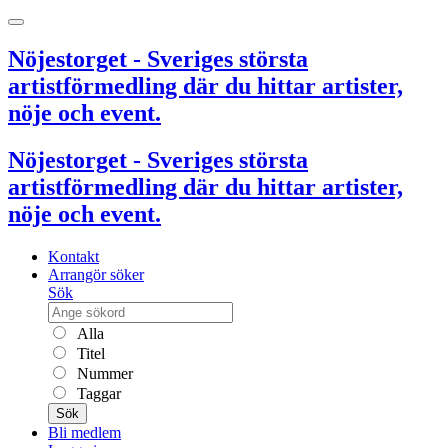
Nöjestorget - Sveriges största
artistförmedling där du hittar artister,
nöje och event.
Nöjestorget - Sveriges största
artistförmedling där du hittar artister,
nöje och event.
Kontakt
Arrangör söker
Sök
Alla
Titel
Nummer
Taggar
Sök
Bli medlem