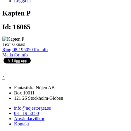
Logga in
Kapten P
Id: 16065
Text saknas!
Ring 08-195050 för info
Maila för info
^
Fantastiska Nöjen AB
Box 10011
121 26 Stockholm-Globen
info@nojestorget.se
08 - 19 50 50
Användarvillkor
Kontakt