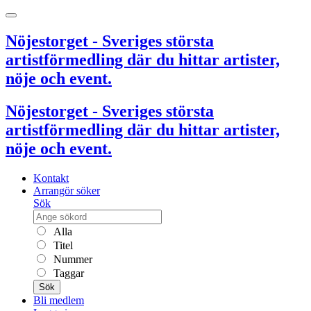
Nöjestorget - Sveriges största
artistförmedling där du hittar artister,
nöje och event.
Nöjestorget - Sveriges största
artistförmedling där du hittar artister,
nöje och event.
Kontakt
Arrangör söker
Sök
Alla
Titel
Nummer
Taggar
Sök
Bli medlem