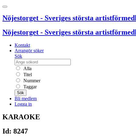
Nöjestorget - Sveriges största artistförmedl
Nöjestorget - Sveriges största artistförmedl
Kontakt
Arrangör söker
Sök
Alla
Titel
Nummer
Taggar
Sök
Bli medlem
Logga in
KARAOKE
Id: 8247