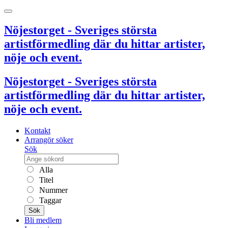
Nöjestorget - Sveriges största
artistförmedling där du hittar artister,
nöje och event.
Nöjestorget - Sveriges största
artistförmedling där du hittar artister,
nöje och event.
Kontakt
Arrangör söker
Sök
Alla
Titel
Nummer
Taggar
Sök
Bli medlem