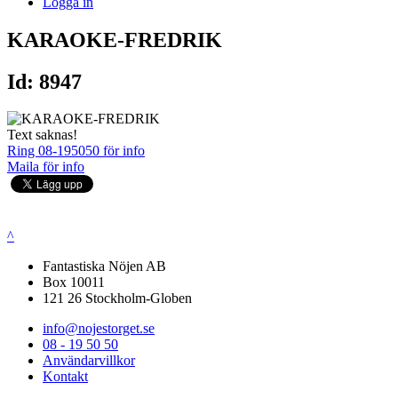
Logga in
KARAOKE-FREDRIK
Id: 8947
Text saknas!
Ring 08-195050 för info
Maila för info
^
Fantastiska Nöjen AB
Box 10011
121 26 Stockholm-Globen
info@nojestorget.se
08 - 19 50 50
Användarvillkor
Kontakt