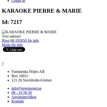
Logga in
KARAOKE PIERRE & MARIE
Id: 7217
Text saknas!
Ring 08-195050 för info
Maila för info
^
Fantastiska Nöjen AB
Box 10011
121 26 Stockholm-Globen
info@nojestorget.se
08 - 19 50 50
Användarvillkor
Kontakt