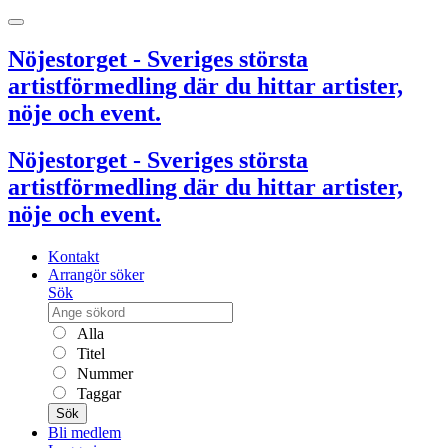
Nöjestorget - Sveriges största
artistförmedling där du hittar artister,
nöje och event.
Nöjestorget - Sveriges största
artistförmedling där du hittar artister,
nöje och event.
Kontakt
Arrangör söker
Sök
Alla
Titel
Nummer
Taggar
Sök
Bli medlem