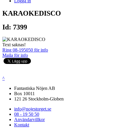
Logga in
KARAOKEDISCO
Id: 7399
Text saknas!
Ring 08-195050 för info
Maila för info
^
Fantastiska Nöjen AB
Box 10011
121 26 Stockholm-Globen
info@nojestorget.se
08 - 19 50 50
Användarvillkor
Kontakt