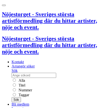
Nöjestorget - Sveriges största
artistförmedling där du hittar artister,
nöje och event.
Nöjestorget - Sveriges största
artistförmedling där du hittar artister,
nöje och event.
Kontakt
Arrangör söker
Sök
Alla
Titel
Nummer
Taggar
Sök
Bli medlem