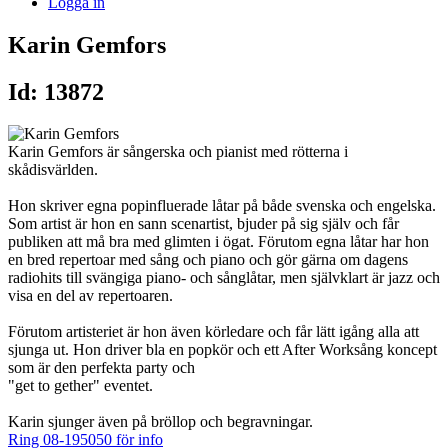
Logga in
Karin Gemfors
Id: 13872
Karin Gemfors är sångerska och pianist med rötterna i
skådisvärlden.
Hon skriver egna popinfluerade låtar på både svenska och engelska.
Som artist är hon en sann scenartist, bjuder på sig själv och får
publiken att må bra med glimten i ögat. Förutom egna låtar har hon
en bred repertoar med sång och piano och gör gärna om dagens
radiohits till svängiga piano- och sånglåtar, men självklart är jazz och
visa en del av repertoaren.
Förutom artisteriet är hon även körledare och får lätt igång alla att
sjunga ut. Hon driver bla en popkör och ett After Worksång koncept
som är den perfekta party och
"get to gether" eventet.
Karin sjunger även på bröllop och begravningar.
Ring 08-195050 för info