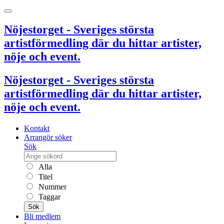
Nöjestorget - Sveriges största
artistförmedling där du hittar artister,
nöje och event.
Nöjestorget - Sveriges största
artistförmedling där du hittar artister,
nöje och event.
Kontakt
Arrangör söker
Sök
Alla
Titel
Nummer
Taggar
Sök
Bli medlem