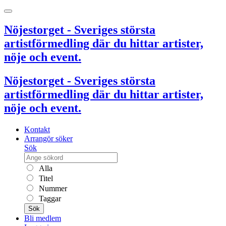
Nöjestorget - Sveriges största
artistförmedling där du hittar artister,
nöje och event.
Nöjestorget - Sveriges största
artistförmedling där du hittar artister,
nöje och event.
Kontakt
Arrangör söker
Sök
Alla
Titel
Nummer
Taggar
Sök
Bli medlem