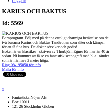
Logga in
KARIUS OCH BAKTUS
Id: 5569
Barnprogram. Följ med på denna otroligt charmiga berättelse om de
två busarna Karius och Baktus Tandtrollen som sliter och kämpar
för att få fina hus. De älskar sötsaker och godis!
Boken är en klassiker - skriven av Thorbjörn Egner för mer än 40 år
sedan. Ni kommer att få se en fantastisk scenografi med bl.a . tänder
som är närmare 3 meter höga.
Ring 08-195050 för info
Maila för info
^
Fantastiska Nöjen AB
Box 10011
121 26 Stockholm-Globen