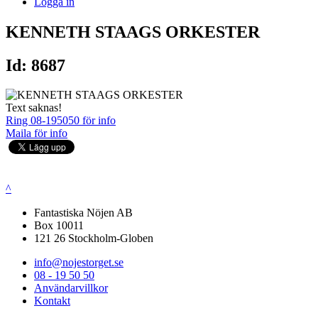
Logga in
KENNETH STAAGS ORKESTER
Id: 8687
Text saknas!
Ring 08-195050 för info
Maila för info
^
Fantastiska Nöjen AB
Box 10011
121 26 Stockholm-Globen
info@nojestorget.se
08 - 19 50 50
Användarvillkor
Kontakt