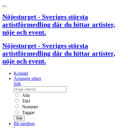
Nöjestorget - Sveriges största
artistförmedling där du hittar artister,
nöje och event.
Nöjestorget - Sveriges största
artistförmedling där du hittar artister,
nöje och event.
Kontakt
Arrangör söker
Sök
Alla
Titel
Nummer
Taggar
Sök
Bli medlem