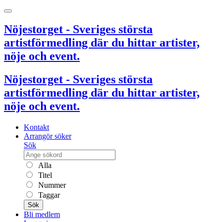
Nöjestorget - Sveriges största
artistförmedling där du hittar artister,
nöje och event.
Nöjestorget - Sveriges största
artistförmedling där du hittar artister,
nöje och event.
Kontakt
Arrangör söker
Sök
Alla
Titel
Nummer
Taggar
Sök
Bli medlem