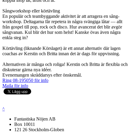
koppla ihop låt, artist och år.
Sångworkshop eller körtävling
En populär och teambyggande aktivitet är att arragera en sång-
workshop. Deltagarna får repetera in några svängiga låtar — allt
från gospel till pop, rock och disco. Hur avancerat det blir avgör
sångvanan. Kul blir det hur som helst! Kanske övas även några
enkla steg in?
Körtävling (liknande Körslaget) är ett annat alternativ där lagen
coachas av Kerstin och Britta innan det är dags för uppvisning.
Alternativen är många och roliga! Kerstin och Britta är flexibla och
diskuterar gärna nya idéer.
Evenemangen skräddarsys efter önskemål.
Ring 08-195050 för info
Maila för info
^
Fantastiska Nöjen AB
Box 10011
121 26 Stockholm-Globen