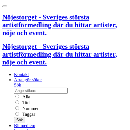
Nöjestorget - Sveriges största
artistförmedling där du hittar artister,
nöje och event.
Nöjestorget - Sveriges största
artistförmedling där du hittar artister,
nöje och event.
Kontakt
Arrangör söker
Sök
Alla
Titel
Nummer
Taggar
Sök
Bli medlem