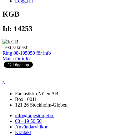
Logga in
KGB
Id: 14253
Text saknas!
Ring 08-195050 för info
Maila för info
^
Fantastiska Nöjen AB
Box 10011
121 26 Stockholm-Globen
info@nojestorget.se
08 - 19 50 50
Användarvillkor
Kontakt