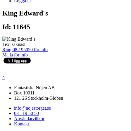
Logga in
King Edward´s
Id: 11645
Text saknas!
Ring 08-195050 för info
Maila för info
^
Fantastiska Nöjen AB
Box 10011
121 26 Stockholm-Globen
info@nojestorget.se
08 - 19 50 50
Användarvillkor
Kontakt