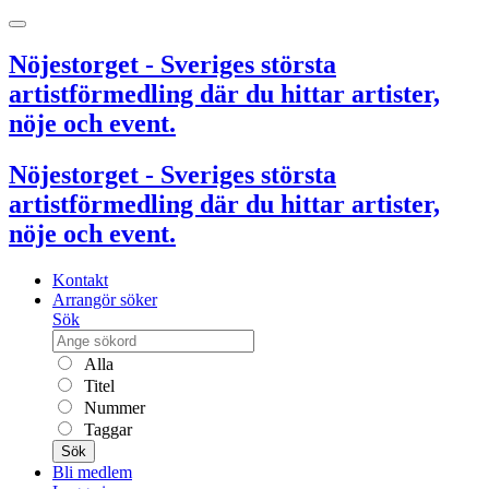
Nöjestorget - Sveriges största
artistförmedling där du hittar artister,
nöje och event.
Nöjestorget - Sveriges största
artistförmedling där du hittar artister,
nöje och event.
Kontakt
Arrangör söker
Sök
Alla
Titel
Nummer
Taggar
Sök
Bli medlem