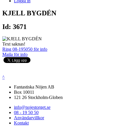
Logga in
KJELL BYGDÉN
Id: 3671
Text saknas!
Ring 08-195050 för info
Maila för info
^
Fantastiska Nöjen AB
Box 10011
121 26 Stockholm-Globen
info@nojestorget.se
08 - 19 50 50
Användarvillkor
Kontakt