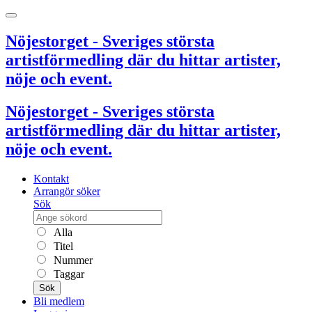
Nöjestorget - Sveriges största
artistförmedling där du hittar artister,
nöje och event.
Nöjestorget - Sveriges största
artistförmedling där du hittar artister,
nöje och event.
Kontakt
Arrangör söker
Sök
Alla
Titel
Nummer
Taggar
Sök
Bli medlem