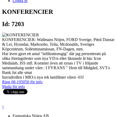
Logga in
KONFERENCIER
Id: 7203
KONFERENCIER: Wallmans Nöjen, FORD Sverige, Piteå Dansar
& Ler, Hyundai, Markoolio, Telia, Mcdonalds, Sveriges
Köpcentrum, Sollentunamässan, FN-Dagen, mm.
Har även gjort ett antal "infiltrationsgig" där jag presenterats på
olika företagsfester som nya VD:n eller liknande åt bla: Icon
Medialab, ISS mfl. Kommer även att synas i TV i följande
sammanhang under vårn : I FYRANS " Hem till Midgård, SVT:s
Bank fut alle smat
huvudrollen i MIO:s nya rek lamfilmer våren -03!
Ring 08-195050 för info
Maila för info
^
Fantastiska Nöjen AB