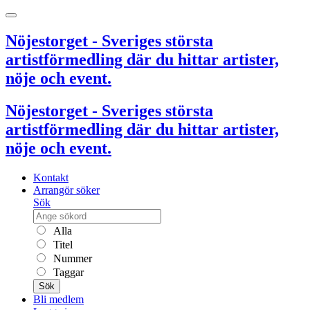
Nöjestorget - Sveriges största
artistförmedling där du hittar artister,
nöje och event.
Nöjestorget - Sveriges största
artistförmedling där du hittar artister,
nöje och event.
Kontakt
Arrangör söker
Sök
Alla
Titel
Nummer
Taggar
Sök
Bli medlem