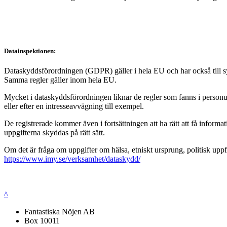
Datainspektionen:
Dataskyddsförordningen (GDPR) gäller i hela EU och har också till syft
Samma regler gäller inom hela EU.
Mycket i dataskyddsförordningen liknar de regler som fanns i personup
eller efter en intresseavvägning till exempel.
De registrerade kommer även i fortsättningen att ha rätt att få infor
uppgifterna skyddas på rätt sätt.
Om det är fråga om uppgifter om hälsa, etniskt ursprung, politisk uppf
https://www.imy.se/verksamhet/dataskydd/
^
Fantastiska Nöjen AB
Box 10011