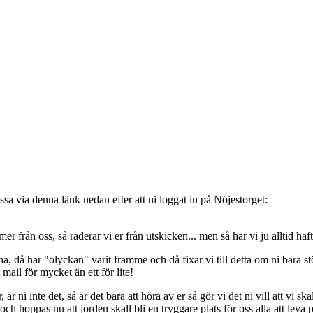
sa via denna länk nedan efter att ni loggat in på Nöjestorget:
oss, så raderar vi er från utskicken... men så har vi ju alltid haft de
, då har "olyckan" varit framme och då fixar vi till detta om ni bara stöt
t mail för mycket än ett för lite!
ni inte det, så är det bara att höra av er så gör vi det ni vill att vi ska
 hoppas nu att jorden skall bli en tryggare plats för oss alla att leva 