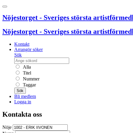
Nöjestorget - Sveriges största artistförmedl
Nöjestorget - Sveriges största artistförmedl
Kontakt
Arrangör söker
Sök
Alla
Titel
Nummer
Taggar
Sök
Bli medlem
Logga in
Kontakta oss
Nöje