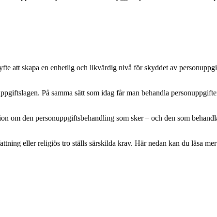
e att skapa en enhetlig och likvärdig nivå för skyddet av personuppgifte
pgiftslagen. På samma sätt som idag får man behandla personuppgifter m
mation om den personuppgiftsbehandling som sker – och den som behandlar 
attning eller religiös tro ställs särskilda krav. Här nedan kan du läsa 