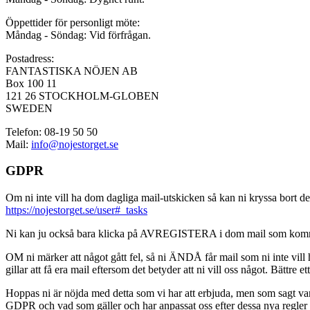
Öppettider för personligt möte:
Måndag - Söndag: Vid förfrågan.
Postadress:
FANTASTISKA NÖJEN AB
Box 100 11
121 26 STOCKHOLM-GLOBEN
SWEDEN
Telefon: 08-19 50 50
Mail:
info@nojestorget.se
GDPR
Om ni inte vill ha dom dagliga mail-utskicken så kan ni kryssa bort des
https://nojestorget.se/user#_tasks
Ni kan ju också bara klicka på AVREGISTERA i dom mail som kommer från 
OM ni märker att något gått fel, så ni ÄNDÅ får mail som ni inte vill ha
gillar att få era mail eftersom det betyder att ni vill oss något. Bättre et
Hoppas ni är nöjda med detta som vi har att erbjuda, men som sagt var, är 
GDPR och vad som gäller och har anpassat oss efter dessa nya regler och