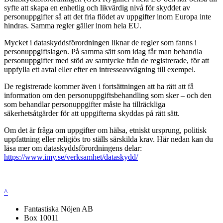
syfte att skapa en enhetlig och likvärdig nivå för skyddet av
personuppgifter så att det fria flödet av uppgifter inom Europa inte
hindras. Samma regler gäller inom hela EU.
Mycket i dataskyddsförordningen liknar de regler som fanns i
personuppgiftslagen. På samma sätt som idag får man behandla
personuppgifter med stöd av samtycke från de registrerade, för att
uppfylla ett avtal eller efter en intresseavvägning till exempel.
De registrerade kommer även i fortsättningen att ha rätt att få
information om den personuppgiftsbehandling som sker – och den
som behandlar personuppgifter måste ha tillräckliga
säkerhetsåtgärder för att uppgifterna skyddas på rätt sätt.
Om det är fråga om uppgifter om hälsa, etniskt ursprung, politisk
uppfattning eller religiös tro ställs särskilda krav. Här nedan kan du
läsa mer om dataskyddsförordningens delar:
https://www.imy.se/verksamhet/dataskydd/
^
Fantastiska Nöjen AB
Box 10011