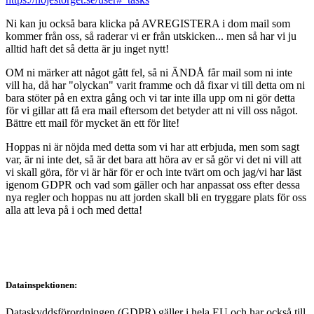
Ni kan ju också bara klicka på AVREGISTERA i dom mail som
kommer från oss, så raderar vi er från utskicken... men så har vi ju
alltid haft det så detta är ju inget nytt!
OM ni märker att något gått fel, så ni ÄNDÅ får mail som ni inte
vill ha, då har "olyckan" varit framme och då fixar vi till detta om ni
bara stöter på en extra gång och vi tar inte illa upp om ni gör detta
för vi gillar att få era mail eftersom det betyder att ni vill oss något.
Bättre ett mail för mycket än ett för lite!
Hoppas ni är nöjda med detta som vi har att erbjuda, men som sagt
var, är ni inte det, så är det bara att höra av er så gör vi det ni vill att
vi skall göra, för vi är här för er och inte tvärt om och jag/vi har läst
igenom GDPR och vad som gäller och har anpassat oss efter dessa
nya regler och hoppas nu att jorden skall bli en tryggare plats för oss
alla att leva på i och med detta!
Datainspektionen:
Dataskyddsförordningen (GDPR) gäller i hela EU och har också till