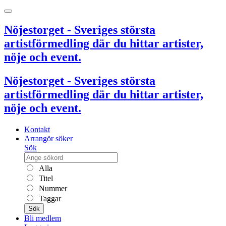
Nöjestorget - Sveriges största
artistförmedling där du hittar artister,
nöje och event.
Nöjestorget - Sveriges största
artistförmedling där du hittar artister,
nöje och event.
Kontakt
Arrangör söker
Sök
Alla
Titel
Nummer
Taggar
Sök
Bli medlem