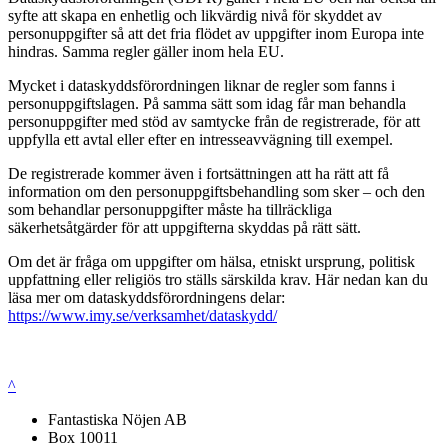
syfte att skapa en enhetlig och likvärdig nivå för skyddet av
personuppgifter så att det fria flödet av uppgifter inom Europa inte
hindras. Samma regler gäller inom hela EU.
Mycket i dataskyddsförordningen liknar de regler som fanns i
personuppgiftslagen. På samma sätt som idag får man behandla
personuppgifter med stöd av samtycke från de registrerade, för att
uppfylla ett avtal eller efter en intresseavvägning till exempel.
De registrerade kommer även i fortsättningen att ha rätt att få
information om den personuppgiftsbehandling som sker – och den
som behandlar personuppgifter måste ha tillräckliga
säkerhetsåtgärder för att uppgifterna skyddas på rätt sätt.
Om det är fråga om uppgifter om hälsa, etniskt ursprung, politisk
uppfattning eller religiös tro ställs särskilda krav. Här nedan kan du
läsa mer om dataskyddsförordningens delar:
https://www.imy.se/verksamhet/dataskydd/
^
Fantastiska Nöjen AB
Box 10011