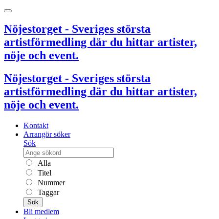
Nöjestorget - Sveriges största
artistförmedling där du hittar artister,
nöje och event.
Nöjestorget - Sveriges största
artistförmedling där du hittar artister,
nöje och event.
Kontakt
Arrangör söker
Sök
Alla
Titel
Nummer
Taggar
Sök
Bli medlem