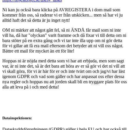
Ni kan ju också bara klicka på AVREGISTERA i dom mail som
kommer från oss, så raderar vi er från utskicken... men så har vi ju
alltid haft det så detta är ju inget nytt!
OM ni märker att något gått fel, så ni ÄNDÅ får mail som ni inte
vill ha, då har "olyckan" varit framme och då fixar vi till detta om ni
bara stöter på en extra gång och vi tar inte illa upp om ni gör detta
för vi gillar att få era mail eftersom det betyder att ni vill oss något.
Bättre ett mail för mycket än ett för lite!
Hoppas ni är nöjda med detta som vi har att erbjuda, men som sagt
var, är ni inte det, så är det bara att höra av er så gör vi det ni vill att
vi skall göra, för vi är här för er och inte tvärt om och jag/vi har läst
igenom GDPR och vad som gäller och har anpassat oss efter dessa
nya regler och hoppas nu att jorden skall bli en tryggare plats för oss
alla att leva på i och med detta!
Datainspektionen:
Dataskyddsförordningen (GDPR) gäller i hela EU och har också till