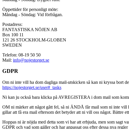
Öppettider för personligt möte:
Måndag - Söndag: Vid förfrågan.
Postadress:
FANTASTISKA NÖJEN AB
Box 100 11
121 26 STOCKHOLM-GLOBEN
SWEDEN
Telefon: 08-19 50 50
Mail:
info@nojestorget.se
GDPR
Om ni inte vill ha dom dagliga mail-utskicken så kan ni kryssa bort des
https://nojestorget.se/user#_tasks
Ni kan ju också bara klicka på AVREGISTERA i dom mail som kommer från 
OM ni märker att något gått fel, så ni ÄNDÅ får mail som ni inte vill ha
gillar att få era mail eftersom det betyder att ni vill oss något. Bättre et
Hoppas ni är nöjda med detta som vi har att erbjuda, men som sagt var, är 
GDPR och vad som gäller och har anpassat oss efter dessa nya regler och