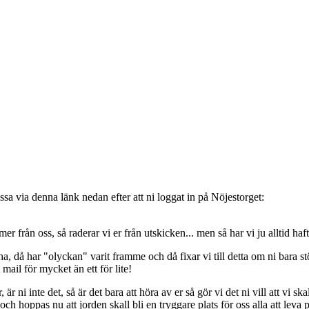
sa via denna länk nedan efter att ni loggat in på Nöjestorget:
oss, så raderar vi er från utskicken... men så har vi ju alltid haft de
, då har "olyckan" varit framme och då fixar vi till detta om ni bara stöt
t mail för mycket än ett för lite!
ni inte det, så är det bara att höra av er så gör vi det ni vill att vi ska
 hoppas nu att jorden skall bli en tryggare plats för oss alla att leva 