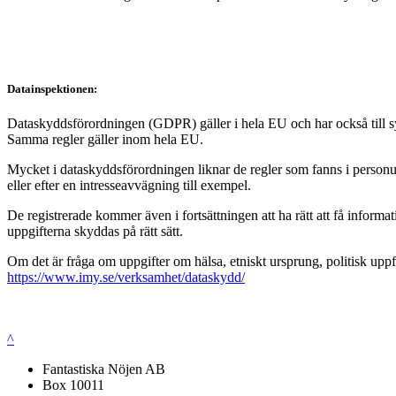
Datainspektionen:
Dataskyddsförordningen (GDPR) gäller i hela EU och har också till syft
Samma regler gäller inom hela EU.
Mycket i dataskyddsförordningen liknar de regler som fanns i personup
eller efter en intresseavvägning till exempel.
De registrerade kommer även i fortsättningen att ha rätt att få infor
uppgifterna skyddas på rätt sätt.
Om det är fråga om uppgifter om hälsa, etniskt ursprung, politisk uppf
https://www.imy.se/verksamhet/dataskydd/
^
Fantastiska Nöjen AB
Box 10011