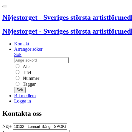
Nöjestorget - Sveriges största artistförmedl
Nöjestorget - Sveriges största artistförmedl
Kontakt
Arrangör söker
Sök
Alla
Titel
Nummer
Taggar
Sök
Bli medlem
Logga in
Kontakta oss
Nöje