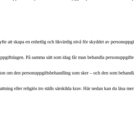
e att skapa en enhetlig och likvärdig nivå för skyddet av personuppgifte
pgiftslagen. På samma sätt som idag får man behandla personuppgifter m
mation om den personuppgiftsbehandling som sker – och den som behandlar 
attning eller religiös tro ställs särskilda krav. Här nedan kan du läsa 