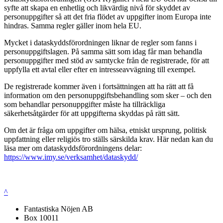
syfte att skapa en enhetlig och likvärdig nivå för skyddet av
personuppgifter så att det fria flödet av uppgifter inom Europa inte
hindras. Samma regler gäller inom hela EU.
Mycket i dataskyddsförordningen liknar de regler som fanns i
personuppgiftslagen. På samma sätt som idag får man behandla
personuppgifter med stöd av samtycke från de registrerade, för att
uppfylla ett avtal eller efter en intresseavvägning till exempel.
De registrerade kommer även i fortsättningen att ha rätt att få
information om den personuppgiftsbehandling som sker – och den
som behandlar personuppgifter måste ha tillräckliga
säkerhetsåtgärder för att uppgifterna skyddas på rätt sätt.
Om det är fråga om uppgifter om hälsa, etniskt ursprung, politisk
uppfattning eller religiös tro ställs särskilda krav. Här nedan kan du
läsa mer om dataskyddsförordningens delar:
https://www.imy.se/verksamhet/dataskydd/
^
Fantastiska Nöjen AB
Box 10011