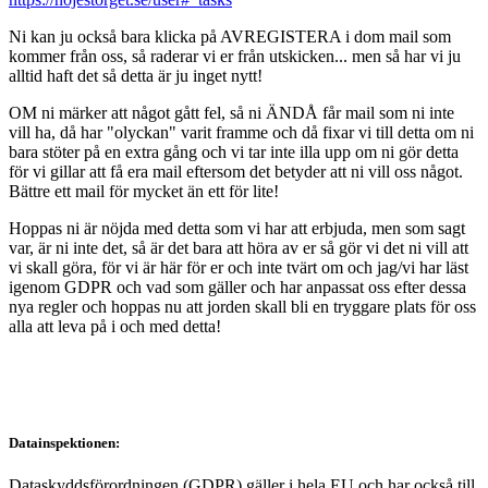
Ni kan ju också bara klicka på AVREGISTERA i dom mail som
kommer från oss, så raderar vi er från utskicken... men så har vi ju
alltid haft det så detta är ju inget nytt!
OM ni märker att något gått fel, så ni ÄNDÅ får mail som ni inte
vill ha, då har "olyckan" varit framme och då fixar vi till detta om ni
bara stöter på en extra gång och vi tar inte illa upp om ni gör detta
för vi gillar att få era mail eftersom det betyder att ni vill oss något.
Bättre ett mail för mycket än ett för lite!
Hoppas ni är nöjda med detta som vi har att erbjuda, men som sagt
var, är ni inte det, så är det bara att höra av er så gör vi det ni vill att
vi skall göra, för vi är här för er och inte tvärt om och jag/vi har läst
igenom GDPR och vad som gäller och har anpassat oss efter dessa
nya regler och hoppas nu att jorden skall bli en tryggare plats för oss
alla att leva på i och med detta!
Datainspektionen:
Dataskyddsförordningen (GDPR) gäller i hela EU och har också till