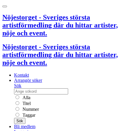
Nöjestorget - Sveriges största
artistförmedling där du hittar artister,
nöje och event.
Nöjestorget - Sveriges största
artistförmedling där du hittar artister,
nöje och event.
Kontakt
Arrangör söker
Sök
Alla
Titel
Nummer
Taggar
Sök
Bli medlem