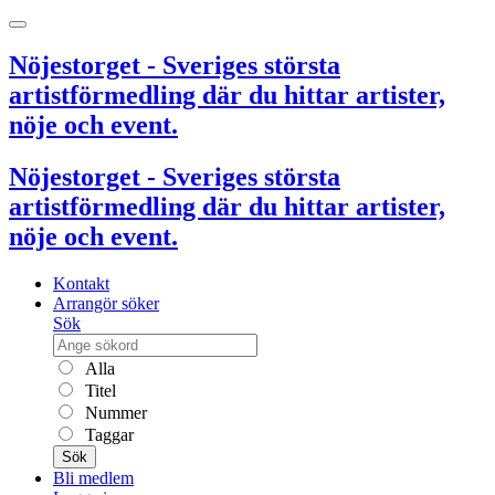
Nöjestorget - Sveriges största
artistförmedling där du hittar artister,
nöje och event.
Nöjestorget - Sveriges största
artistförmedling där du hittar artister,
nöje och event.
Kontakt
Arrangör söker
Sök
Alla
Titel
Nummer
Taggar
Sök
Bli medlem