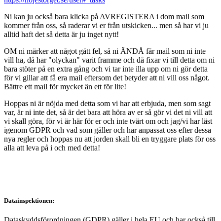
Ni kan ju också bara klicka på AVREGISTERA i dom mail som
kommer från oss, så raderar vi er från utskicken... men så har vi ju
alltid haft det så detta är ju inget nytt!
OM ni märker att något gått fel, så ni ÄNDÅ får mail som ni inte
vill ha, då har "olyckan" varit framme och då fixar vi till detta om ni
bara stöter på en extra gång och vi tar inte illa upp om ni gör detta
för vi gillar att få era mail eftersom det betyder att ni vill oss något.
Bättre ett mail för mycket än ett för lite!
Hoppas ni är nöjda med detta som vi har att erbjuda, men som sagt
var, är ni inte det, så är det bara att höra av er så gör vi det ni vill att
vi skall göra, för vi är här för er och inte tvärt om och jag/vi har läst
igenom GDPR och vad som gäller och har anpassat oss efter dessa
nya regler och hoppas nu att jorden skall bli en tryggare plats för oss
alla att leva på i och med detta!
Datainspektionen:
Dataskyddsförordningen (GDPR) gäller i hela EU och har också till