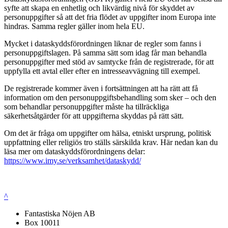
syfte att skapa en enhetlig och likvärdig nivå för skyddet av
personuppgifter så att det fria flödet av uppgifter inom Europa inte
hindras. Samma regler gäller inom hela EU.
Mycket i dataskyddsförordningen liknar de regler som fanns i
personuppgiftslagen. På samma sätt som idag får man behandla
personuppgifter med stöd av samtycke från de registrerade, för att
uppfylla ett avtal eller efter en intresseavvägning till exempel.
De registrerade kommer även i fortsättningen att ha rätt att få
information om den personuppgiftsbehandling som sker – och den
som behandlar personuppgifter måste ha tillräckliga
säkerhetsåtgärder för att uppgifterna skyddas på rätt sätt.
Om det är fråga om uppgifter om hälsa, etniskt ursprung, politisk
uppfattning eller religiös tro ställs särskilda krav. Här nedan kan du
läsa mer om dataskyddsförordningens delar:
https://www.imy.se/verksamhet/dataskydd/
^
Fantastiska Nöjen AB
Box 10011