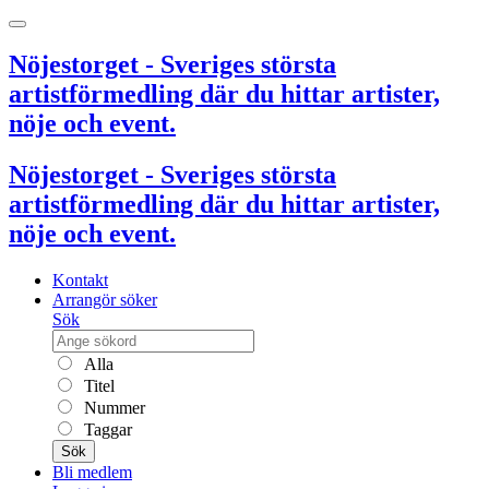
Nöjestorget - Sveriges största
artistförmedling där du hittar artister,
nöje och event.
Nöjestorget - Sveriges största
artistförmedling där du hittar artister,
nöje och event.
Kontakt
Arrangör söker
Sök
Alla
Titel
Nummer
Taggar
Sök
Bli medlem