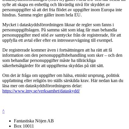
syfte att skapa en enhetlig och likvärdig nivå för skyddet av
personuppgifter så att det fria flödet av uppgifter inom Europa inte
hindras. Samma regler gäller inom hela EU.
Mycket i dataskyddsförordningen liknar de regler som fanns i
personuppgiftslagen. På samma sätt som idag får man behandla
personuppgifter med stöd av samtycke från de registrerade, för att
uppfylla ett avtal eller efter en intresseavvägning till exempel.
De registrerade kommer även i fortsättningen att ha rätt att få
information om den personuppgiftsbehandling som sker – och den
som behandlar personuppgifter måste ha tillräckliga
säkerhetsåtgärder för att uppgifterna skyddas på rätt sätt.
Om det är fråga om uppgifter om hälsa, etniskt ursprung, politisk
uppfattning eller religiös tro ställs särskilda krav. Här nedan kan du
läsa mer om dataskyddsförordningens delar:
https://www.imy.se/verksamhet/dataskydd/
^
Fantastiska Nöjen AB
Box 10011