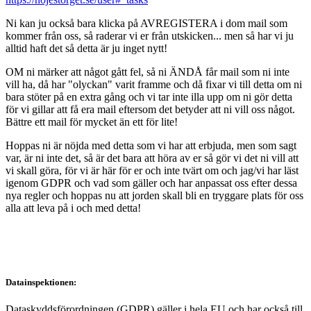
Ni kan ju också bara klicka på AVREGISTERA i dom mail som
kommer från oss, så raderar vi er från utskicken... men så har vi ju
alltid haft det så detta är ju inget nytt!
OM ni märker att något gått fel, så ni ÄNDÅ får mail som ni inte
vill ha, då har "olyckan" varit framme och då fixar vi till detta om ni
bara stöter på en extra gång och vi tar inte illa upp om ni gör detta
för vi gillar att få era mail eftersom det betyder att ni vill oss något.
Bättre ett mail för mycket än ett för lite!
Hoppas ni är nöjda med detta som vi har att erbjuda, men som sagt
var, är ni inte det, så är det bara att höra av er så gör vi det ni vill att
vi skall göra, för vi är här för er och inte tvärt om och jag/vi har läst
igenom GDPR och vad som gäller och har anpassat oss efter dessa
nya regler och hoppas nu att jorden skall bli en tryggare plats för oss
alla att leva på i och med detta!
Datainspektionen:
Dataskyddsförordningen (GDPR) gäller i hela EU och har också till