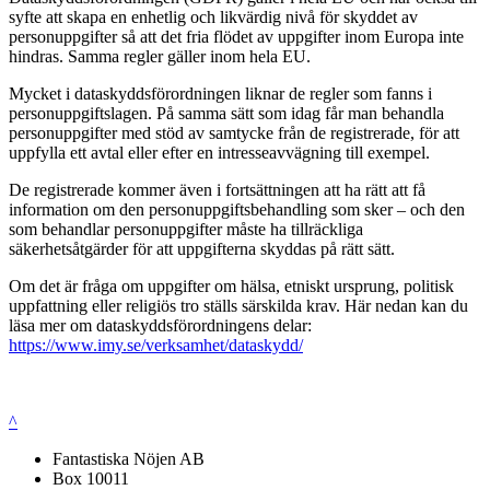
syfte att skapa en enhetlig och likvärdig nivå för skyddet av
personuppgifter så att det fria flödet av uppgifter inom Europa inte
hindras. Samma regler gäller inom hela EU.
Mycket i dataskyddsförordningen liknar de regler som fanns i
personuppgiftslagen. På samma sätt som idag får man behandla
personuppgifter med stöd av samtycke från de registrerade, för att
uppfylla ett avtal eller efter en intresseavvägning till exempel.
De registrerade kommer även i fortsättningen att ha rätt att få
information om den personuppgiftsbehandling som sker – och den
som behandlar personuppgifter måste ha tillräckliga
säkerhetsåtgärder för att uppgifterna skyddas på rätt sätt.
Om det är fråga om uppgifter om hälsa, etniskt ursprung, politisk
uppfattning eller religiös tro ställs särskilda krav. Här nedan kan du
läsa mer om dataskyddsförordningens delar:
https://www.imy.se/verksamhet/dataskydd/
^
Fantastiska Nöjen AB
Box 10011