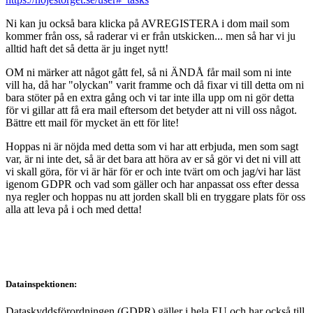
Ni kan ju också bara klicka på AVREGISTERA i dom mail som
kommer från oss, så raderar vi er från utskicken... men så har vi ju
alltid haft det så detta är ju inget nytt!
OM ni märker att något gått fel, så ni ÄNDÅ får mail som ni inte
vill ha, då har "olyckan" varit framme och då fixar vi till detta om ni
bara stöter på en extra gång och vi tar inte illa upp om ni gör detta
för vi gillar att få era mail eftersom det betyder att ni vill oss något.
Bättre ett mail för mycket än ett för lite!
Hoppas ni är nöjda med detta som vi har att erbjuda, men som sagt
var, är ni inte det, så är det bara att höra av er så gör vi det ni vill att
vi skall göra, för vi är här för er och inte tvärt om och jag/vi har läst
igenom GDPR och vad som gäller och har anpassat oss efter dessa
nya regler och hoppas nu att jorden skall bli en tryggare plats för oss
alla att leva på i och med detta!
Datainspektionen:
Dataskyddsförordningen (GDPR) gäller i hela EU och har också till