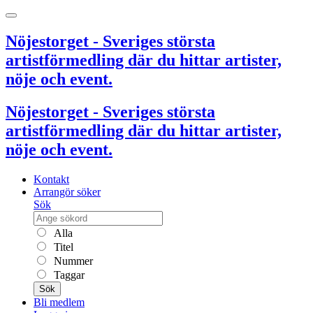
Nöjestorget - Sveriges största
artistförmedling där du hittar artister,
nöje och event.
Nöjestorget - Sveriges största
artistförmedling där du hittar artister,
nöje och event.
Kontakt
Arrangör söker
Sök
Alla
Titel
Nummer
Taggar
Sök
Bli medlem