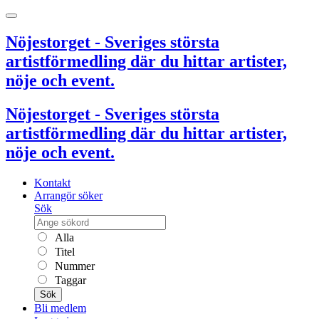
Nöjestorget - Sveriges största
artistförmedling där du hittar artister,
nöje och event.
Nöjestorget - Sveriges största
artistförmedling där du hittar artister,
nöje och event.
Kontakt
Arrangör söker
Sök
Alla
Titel
Nummer
Taggar
Sök
Bli medlem