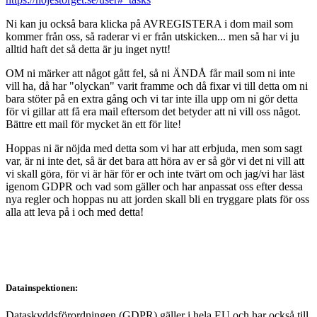
Ni kan ju också bara klicka på AVREGISTERA i dom mail som
kommer från oss, så raderar vi er från utskicken... men så har vi ju
alltid haft det så detta är ju inget nytt!
OM ni märker att något gått fel, så ni ÄNDÅ får mail som ni inte
vill ha, då har "olyckan" varit framme och då fixar vi till detta om ni
bara stöter på en extra gång och vi tar inte illa upp om ni gör detta
för vi gillar att få era mail eftersom det betyder att ni vill oss något.
Bättre ett mail för mycket än ett för lite!
Hoppas ni är nöjda med detta som vi har att erbjuda, men som sagt
var, är ni inte det, så är det bara att höra av er så gör vi det ni vill att
vi skall göra, för vi är här för er och inte tvärt om och jag/vi har läst
igenom GDPR och vad som gäller och har anpassat oss efter dessa
nya regler och hoppas nu att jorden skall bli en tryggare plats för oss
alla att leva på i och med detta!
Datainspektionen:
Dataskyddsförordningen (GDPR) gäller i hela EU och har också till