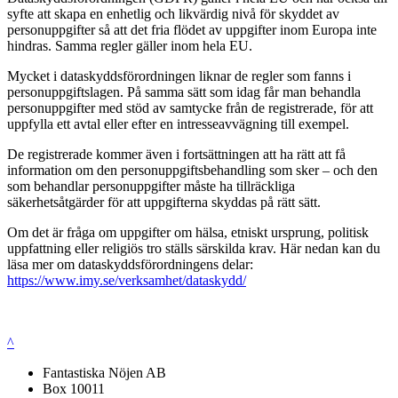
syfte att skapa en enhetlig och likvärdig nivå för skyddet av
personuppgifter så att det fria flödet av uppgifter inom Europa inte
hindras. Samma regler gäller inom hela EU.
Mycket i dataskyddsförordningen liknar de regler som fanns i
personuppgiftslagen. På samma sätt som idag får man behandla
personuppgifter med stöd av samtycke från de registrerade, för att
uppfylla ett avtal eller efter en intresseavvägning till exempel.
De registrerade kommer även i fortsättningen att ha rätt att få
information om den personuppgiftsbehandling som sker – och den
som behandlar personuppgifter måste ha tillräckliga
säkerhetsåtgärder för att uppgifterna skyddas på rätt sätt.
Om det är fråga om uppgifter om hälsa, etniskt ursprung, politisk
uppfattning eller religiös tro ställs särskilda krav. Här nedan kan du
läsa mer om dataskyddsförordningens delar:
https://www.imy.se/verksamhet/dataskydd/
^
Fantastiska Nöjen AB
Box 10011