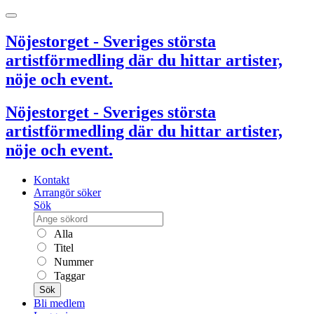
Nöjestorget - Sveriges största
artistförmedling där du hittar artister,
nöje och event.
Nöjestorget - Sveriges största
artistförmedling där du hittar artister,
nöje och event.
Kontakt
Arrangör söker
Sök
Alla
Titel
Nummer
Taggar
Sök
Bli medlem