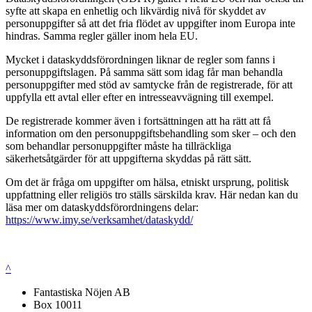
syfte att skapa en enhetlig och likvärdig nivå för skyddet av
personuppgifter så att det fria flödet av uppgifter inom Europa inte
hindras. Samma regler gäller inom hela EU.
Mycket i dataskyddsförordningen liknar de regler som fanns i
personuppgiftslagen. På samma sätt som idag får man behandla
personuppgifter med stöd av samtycke från de registrerade, för att
uppfylla ett avtal eller efter en intresseavvägning till exempel.
De registrerade kommer även i fortsättningen att ha rätt att få
information om den personuppgiftsbehandling som sker – och den
som behandlar personuppgifter måste ha tillräckliga
säkerhetsåtgärder för att uppgifterna skyddas på rätt sätt.
Om det är fråga om uppgifter om hälsa, etniskt ursprung, politisk
uppfattning eller religiös tro ställs särskilda krav. Här nedan kan du
läsa mer om dataskyddsförordningens delar:
https://www.imy.se/verksamhet/dataskydd/
^
Fantastiska Nöjen AB
Box 10011