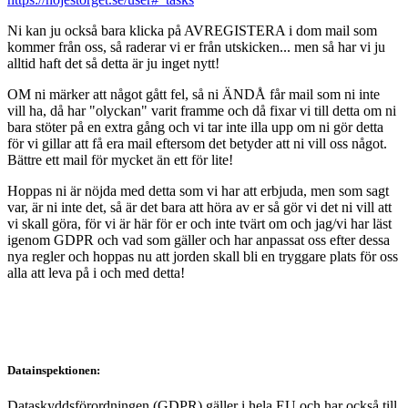
Ni kan ju också bara klicka på AVREGISTERA i dom mail som
kommer från oss, så raderar vi er från utskicken... men så har vi ju
alltid haft det så detta är ju inget nytt!
OM ni märker att något gått fel, så ni ÄNDÅ får mail som ni inte
vill ha, då har "olyckan" varit framme och då fixar vi till detta om ni
bara stöter på en extra gång och vi tar inte illa upp om ni gör detta
för vi gillar att få era mail eftersom det betyder att ni vill oss något.
Bättre ett mail för mycket än ett för lite!
Hoppas ni är nöjda med detta som vi har att erbjuda, men som sagt
var, är ni inte det, så är det bara att höra av er så gör vi det ni vill att
vi skall göra, för vi är här för er och inte tvärt om och jag/vi har läst
igenom GDPR och vad som gäller och har anpassat oss efter dessa
nya regler och hoppas nu att jorden skall bli en tryggare plats för oss
alla att leva på i och med detta!
Datainspektionen:
Dataskyddsförordningen (GDPR) gäller i hela EU och har också till