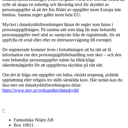
syfte att skapa en enhetlig och likvärdig nivå för skyddet av
personuppgifter så att det fria flödet av uppgifter inom Europa inte
hindras. Samma regler gäller inom hela EU.
Mycket i dataskyddsförordningen liknar de regler som fanns i
personuppgiftslagen. På samma sätt som idag får man behandla
personuppgifter med stöd av samtycke från de registrerade, för att
uppfylla ett avtal eller efter en intresseavvägning till exempel.
De registrerade kommer även i fortsättningen att ha rätt att få
information om den personuppgiftsbehandling som sker – och den
som behandlar personuppgifter måste ha tillräckliga
säkerhetsåtgärder för att uppgifterna skyddas på rätt sätt.
Om det är fråga om uppgifter om hälsa, etniskt ursprung, politisk
uppfattning eller religiös tro ställs särskilda krav. Här nedan kan du
läsa mer om dataskyddsförordningens delar:
https://www.imy.se/verksamhet/dataskydd/
^
Fantastiska Nöjen AB
Box 10011