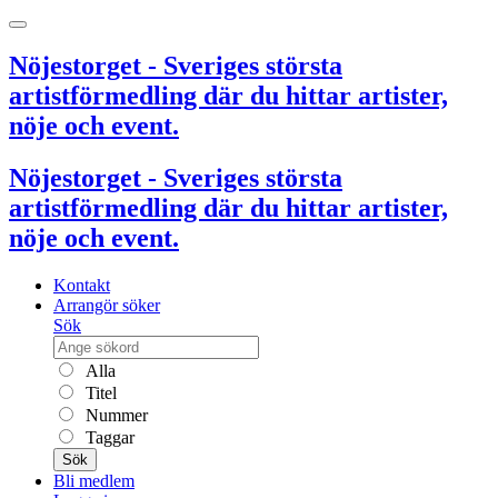
Nöjestorget - Sveriges största
artistförmedling där du hittar artister,
nöje och event.
Nöjestorget - Sveriges största
artistförmedling där du hittar artister,
nöje och event.
Kontakt
Arrangör söker
Sök
Alla
Titel
Nummer
Taggar
Sök
Bli medlem