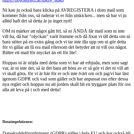
Ni kan ju också bara klicka på AVREGISTERA i dom mail som
kommer från oss, så raderar vi er från utskicken... men så har vi ju
alltid haft det så detta är ju inget nytt!
OM ni märker att något gått fel, så ni ÄNDÅ får mail som ni inte
vill ha, då har "olyckan" varit framme och då fixar vi till detta om ni
bara stöter på en extra gång och vi tar inte illa upp om ni gör detta
för vi gillar att få era mail eftersom det betyder att ni vill oss något.
Bättre ett mail för mycket än ett för lite!
Hoppas ni är nöjda med detta som vi har att erbjuda, men som sagt
var, är ni inte det, så är det bara att höra av er så gör vi det ni vill att
vi skall göra, för vi är här för er och inte tvärt om och jag/vi har läst
igenom GDPR och vad som gäller och har anpassat oss efter dessa
nya regler och hoppas nu att jorden skall bli en tryggare plats för oss
alla att leva på i och med detta!
Datainspektionen:
Dataskyddsförordningen (GDPR) gäller i hela EU och har också till