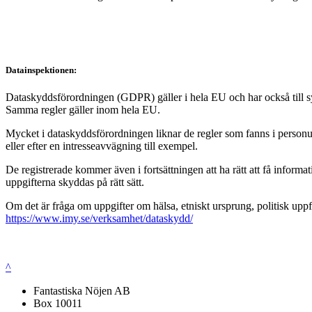
Datainspektionen:
Dataskyddsförordningen (GDPR) gäller i hela EU och har också till syft
Samma regler gäller inom hela EU.
Mycket i dataskyddsförordningen liknar de regler som fanns i personup
eller efter en intresseavvägning till exempel.
De registrerade kommer även i fortsättningen att ha rätt att få infor
uppgifterna skyddas på rätt sätt.
Om det är fråga om uppgifter om hälsa, etniskt ursprung, politisk uppf
https://www.imy.se/verksamhet/dataskydd/
^
Fantastiska Nöjen AB
Box 10011