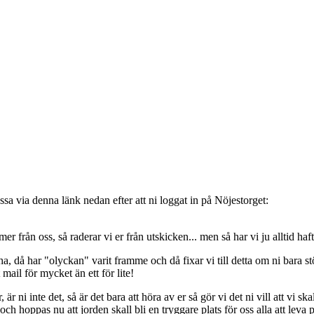
sa via denna länk nedan efter att ni loggat in på Nöjestorget:
oss, så raderar vi er från utskicken... men så har vi ju alltid haft de
, då har "olyckan" varit framme och då fixar vi till detta om ni bara stöt
t mail för mycket än ett för lite!
ni inte det, så är det bara att höra av er så gör vi det ni vill att vi ska
 hoppas nu att jorden skall bli en tryggare plats för oss alla att leva 