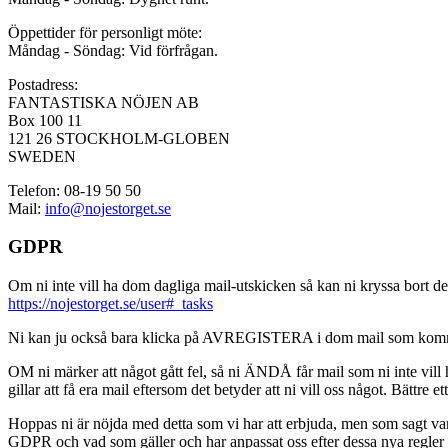
Öppettider för personligt möte:
Måndag - Söndag: Vid förfrågan.
Postadress:
FANTASTISKA NÖJEN AB
Box 100 11
121 26 STOCKHOLM-GLOBEN
SWEDEN
Telefon: 08-19 50 50
Mail:
info@nojestorget.se
GDPR
Om ni inte vill ha dom dagliga mail-utskicken så kan ni kryssa bort des
https://nojestorget.se/user#_tasks
Ni kan ju också bara klicka på AVREGISTERA i dom mail som kommer från 
OM ni märker att något gått fel, så ni ÄNDÅ får mail som ni inte vill ha
gillar att få era mail eftersom det betyder att ni vill oss något. Bättre et
Hoppas ni är nöjda med detta som vi har att erbjuda, men som sagt var, är 
GDPR och vad som gäller och har anpassat oss efter dessa nya regler och