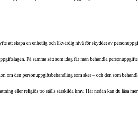
e att skapa en enhetlig och likvärdig nivå för skyddet av personuppgifte
pgiftslagen. På samma sätt som idag får man behandla personuppgifter m
mation om den personuppgiftsbehandling som sker – och den som behandlar 
attning eller religiös tro ställs särskilda krav. Här nedan kan du läsa 