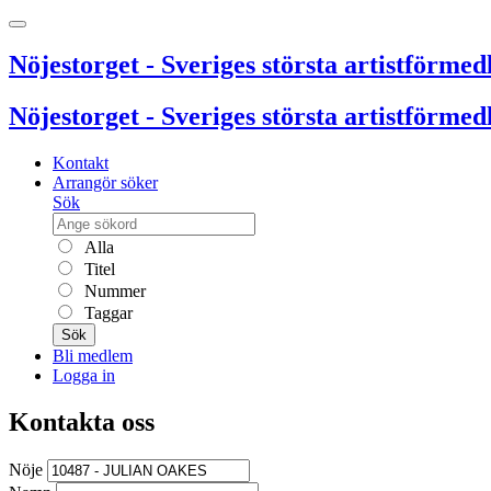
Nöjestorget - Sveriges största artistförmedl
Nöjestorget - Sveriges största artistförmedl
Kontakt
Arrangör söker
Sök
Alla
Titel
Nummer
Taggar
Sök
Bli medlem
Logga in
Kontakta oss
Nöje