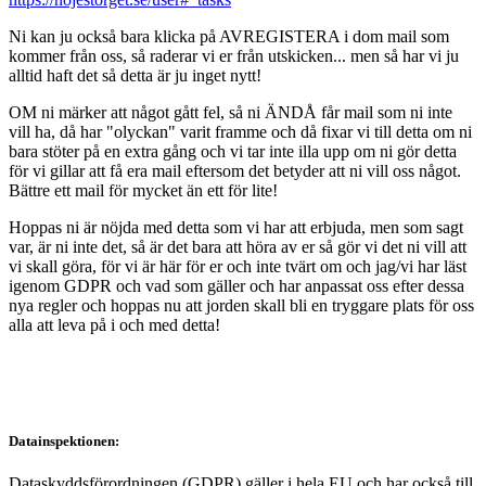
Ni kan ju också bara klicka på AVREGISTERA i dom mail som
kommer från oss, så raderar vi er från utskicken... men så har vi ju
alltid haft det så detta är ju inget nytt!
OM ni märker att något gått fel, så ni ÄNDÅ får mail som ni inte
vill ha, då har "olyckan" varit framme och då fixar vi till detta om ni
bara stöter på en extra gång och vi tar inte illa upp om ni gör detta
för vi gillar att få era mail eftersom det betyder att ni vill oss något.
Bättre ett mail för mycket än ett för lite!
Hoppas ni är nöjda med detta som vi har att erbjuda, men som sagt
var, är ni inte det, så är det bara att höra av er så gör vi det ni vill att
vi skall göra, för vi är här för er och inte tvärt om och jag/vi har läst
igenom GDPR och vad som gäller och har anpassat oss efter dessa
nya regler och hoppas nu att jorden skall bli en tryggare plats för oss
alla att leva på i och med detta!
Datainspektionen:
Dataskyddsförordningen (GDPR) gäller i hela EU och har också till