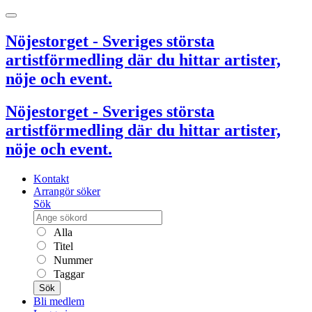
Nöjestorget - Sveriges största
artistförmedling där du hittar artister,
nöje och event.
Nöjestorget - Sveriges största
artistförmedling där du hittar artister,
nöje och event.
Kontakt
Arrangör söker
Sök
Alla
Titel
Nummer
Taggar
Sök
Bli medlem