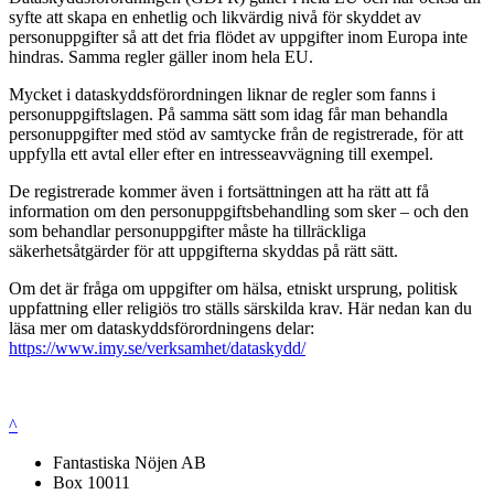
syfte att skapa en enhetlig och likvärdig nivå för skyddet av
personuppgifter så att det fria flödet av uppgifter inom Europa inte
hindras. Samma regler gäller inom hela EU.
Mycket i dataskyddsförordningen liknar de regler som fanns i
personuppgiftslagen. På samma sätt som idag får man behandla
personuppgifter med stöd av samtycke från de registrerade, för att
uppfylla ett avtal eller efter en intresseavvägning till exempel.
De registrerade kommer även i fortsättningen att ha rätt att få
information om den personuppgiftsbehandling som sker – och den
som behandlar personuppgifter måste ha tillräckliga
säkerhetsåtgärder för att uppgifterna skyddas på rätt sätt.
Om det är fråga om uppgifter om hälsa, etniskt ursprung, politisk
uppfattning eller religiös tro ställs särskilda krav. Här nedan kan du
läsa mer om dataskyddsförordningens delar:
https://www.imy.se/verksamhet/dataskydd/
^
Fantastiska Nöjen AB
Box 10011