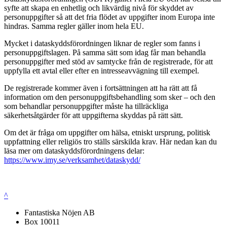
syfte att skapa en enhetlig och likvärdig nivå för skyddet av
personuppgifter så att det fria flödet av uppgifter inom Europa inte
hindras. Samma regler gäller inom hela EU.
Mycket i dataskyddsförordningen liknar de regler som fanns i
personuppgiftslagen. På samma sätt som idag får man behandla
personuppgifter med stöd av samtycke från de registrerade, för att
uppfylla ett avtal eller efter en intresseavvägning till exempel.
De registrerade kommer även i fortsättningen att ha rätt att få
information om den personuppgiftsbehandling som sker – och den
som behandlar personuppgifter måste ha tillräckliga
säkerhetsåtgärder för att uppgifterna skyddas på rätt sätt.
Om det är fråga om uppgifter om hälsa, etniskt ursprung, politisk
uppfattning eller religiös tro ställs särskilda krav. Här nedan kan du
läsa mer om dataskyddsförordningens delar:
https://www.imy.se/verksamhet/dataskydd/
^
Fantastiska Nöjen AB
Box 10011