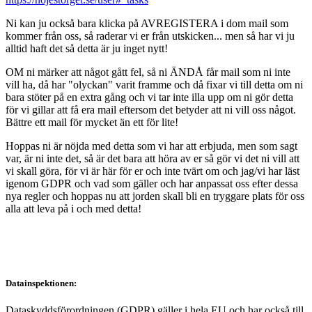
Ni kan ju också bara klicka på AVREGISTERA i dom mail som
kommer från oss, så raderar vi er från utskicken... men så har vi ju
alltid haft det så detta är ju inget nytt!
OM ni märker att något gått fel, så ni ÄNDÅ får mail som ni inte
vill ha, då har "olyckan" varit framme och då fixar vi till detta om ni
bara stöter på en extra gång och vi tar inte illa upp om ni gör detta
för vi gillar att få era mail eftersom det betyder att ni vill oss något.
Bättre ett mail för mycket än ett för lite!
Hoppas ni är nöjda med detta som vi har att erbjuda, men som sagt
var, är ni inte det, så är det bara att höra av er så gör vi det ni vill att
vi skall göra, för vi är här för er och inte tvärt om och jag/vi har läst
igenom GDPR och vad som gäller och har anpassat oss efter dessa
nya regler och hoppas nu att jorden skall bli en tryggare plats för oss
alla att leva på i och med detta!
Datainspektionen:
Dataskyddsförordningen (GDPR) gäller i hela EU och har också till