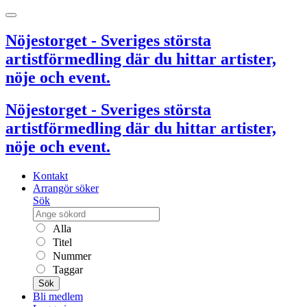
Nöjestorget - Sveriges största
artistförmedling där du hittar artister,
nöje och event.
Nöjestorget - Sveriges största
artistförmedling där du hittar artister,
nöje och event.
Kontakt
Arrangör söker
Sök
Alla
Titel
Nummer
Taggar
Sök
Bli medlem