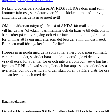
Ni kan ju också bara klicka på AVREGISTERA i dom mail som
kommer från oss, så raderar vi er från utskicken... men så har vi ju
alltid haft det så detta är ju inget nytt!
OM ni märker att något gått fel, så ni ÄNDÅ får mail som ni inte
vill ha, då har "olyckan" varit framme och då fixar vi till detta om ni
bara stöter på en extra gång och vi tar inte illa upp om ni gör detta
för vi gillar att få era mail eftersom det betyder att ni vill oss något.
Bättre ett mail för mycket än ett för lite!
Hoppas ni är nöjda med detta som vi har att erbjuda, men som sagt
var, är ni inte det, så är det bara att höra av er så gör vi det ni vill att
vi skall göra, för vi är här för er och inte tvärt om och jag/vi har läst
igenom GDPR och vad som gäller och har anpassat oss efter dessa
nya regler och hoppas nu att jorden skall bli en tryggare plats för oss
alla att leva på i och med detta!
Datainspektionen:
Dataskyddsförordningen (GDPR) gäller i hela EU och har också till