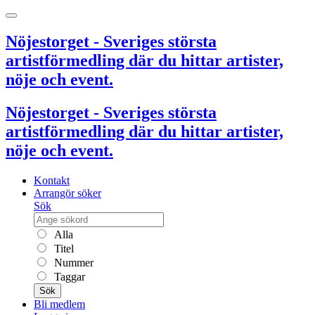
Nöjestorget - Sveriges största
artistförmedling där du hittar artister,
nöje och event.
Nöjestorget - Sveriges största
artistförmedling där du hittar artister,
nöje och event.
Kontakt
Arrangör söker
Sök
Alla
Titel
Nummer
Taggar
Sök
Bli medlem