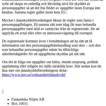
syfte att skapa en enhetlig och likvärdig nivå för skyddet av
personuppgifter så att det fria flödet av uppgifter inom Europa inte
hindras. Samma regler gäller inom hela EU.
Mycket i dataskyddsförordningen liknar de regler som fanns i
personuppgiftslagen. På samma sätt som idag får man behandla
personuppgifter med stöd av samtycke från de registrerade, för att
uppfylla ett avtal eller efter en intresseavvägning till exempel.
De registrerade kommer även i fortsättningen att ha rätt att få
information om den personuppgiftsbehandling som sker – och den
som behandlar personuppgifter måste ha tillräckliga
säkerhetsåtgärder för att uppgifterna skyddas på rätt sätt.
Om det är fråga om uppgifter om hälsa, etniskt ursprung, politisk
uppfattning eller religiös tro ställs särskilda krav. Här nedan kan du
läsa mer om dataskyddsförordningens delar:
https://www.imy.se/verksamhet/dataskydd/
^
Fantastiska Nöjen AB
Box 10011