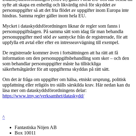
syfte att skapa en enhetlig och likvärdig nivå för skyddet av
personuppgifter så att det fria flödet av uppgifter inom Europa inte
hindras. Samma regler gäller inom hela EU.
Mycket i dataskyddsförordningen liknar de regler som fanns i
personuppgiftslagen. På samma sätt som idag får man behandla
personuppgifter med stöd av samtycke från de registrerade, för att
uppfylla ett avtal eller efter en intresseavvägning till exempel.
De registrerade kommer även i fortsättningen att ha rätt att få
information om den personuppgiftsbehandling som sker – och den
som behandlar personuppgifter måste ha tillräckliga
säkerhetsåtgärder för att uppgifterna skyddas på rätt sätt.
Om det är fråga om uppgifter om hälsa, etniskt ursprung, politisk
uppfattning eller religiös tro ställs särskilda krav. Här nedan kan du
läsa mer om dataskyddsförordningens delar:
https://www.imy.se/verksamhet/dataskydd/
^
Fantastiska Nöjen AB
Box 10011