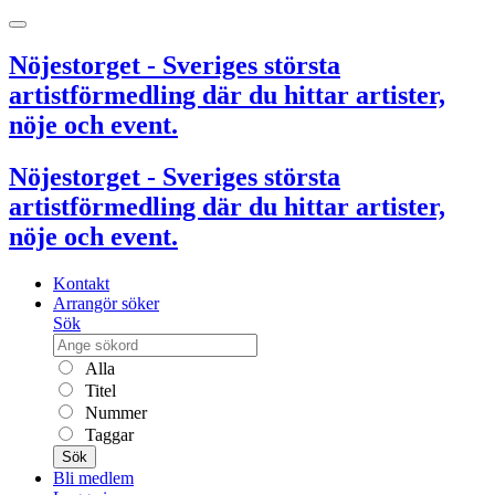
Nöjestorget - Sveriges största
artistförmedling där du hittar artister,
nöje och event.
Nöjestorget - Sveriges största
artistförmedling där du hittar artister,
nöje och event.
Kontakt
Arrangör söker
Sök
Alla
Titel
Nummer
Taggar
Sök
Bli medlem