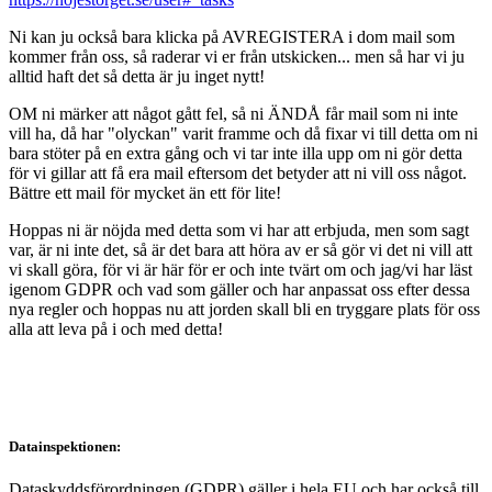
Ni kan ju också bara klicka på AVREGISTERA i dom mail som
kommer från oss, så raderar vi er från utskicken... men så har vi ju
alltid haft det så detta är ju inget nytt!
OM ni märker att något gått fel, så ni ÄNDÅ får mail som ni inte
vill ha, då har "olyckan" varit framme och då fixar vi till detta om ni
bara stöter på en extra gång och vi tar inte illa upp om ni gör detta
för vi gillar att få era mail eftersom det betyder att ni vill oss något.
Bättre ett mail för mycket än ett för lite!
Hoppas ni är nöjda med detta som vi har att erbjuda, men som sagt
var, är ni inte det, så är det bara att höra av er så gör vi det ni vill att
vi skall göra, för vi är här för er och inte tvärt om och jag/vi har läst
igenom GDPR och vad som gäller och har anpassat oss efter dessa
nya regler och hoppas nu att jorden skall bli en tryggare plats för oss
alla att leva på i och med detta!
Datainspektionen:
Dataskyddsförordningen (GDPR) gäller i hela EU och har också till