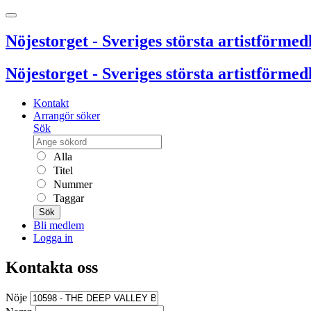
Nöjestorget - Sveriges största artistförmedl
Nöjestorget - Sveriges största artistförmedl
Kontakt
Arrangör söker
Sök
Alla
Titel
Nummer
Taggar
Sök
Bli medlem
Logga in
Kontakta oss
Nöje