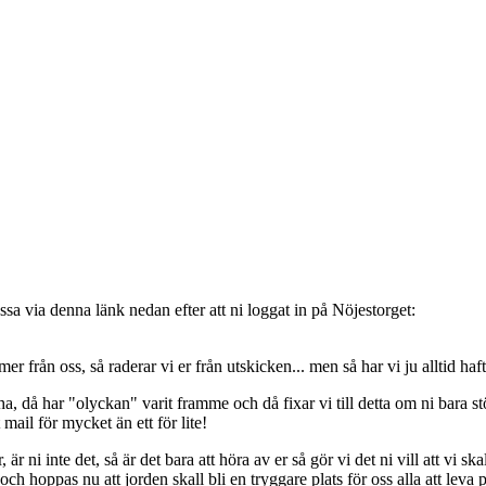
sa via denna länk nedan efter att ni loggat in på Nöjestorget:
oss, så raderar vi er från utskicken... men så har vi ju alltid haft de
, då har "olyckan" varit framme och då fixar vi till detta om ni bara stöt
t mail för mycket än ett för lite!
ni inte det, så är det bara att höra av er så gör vi det ni vill att vi ska
 hoppas nu att jorden skall bli en tryggare plats för oss alla att leva 