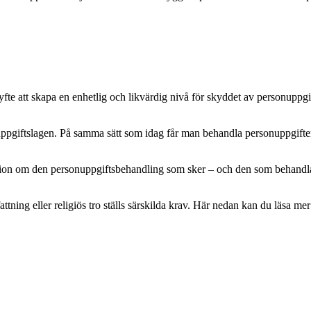
e att skapa en enhetlig och likvärdig nivå för skyddet av personuppgifte
pgiftslagen. På samma sätt som idag får man behandla personuppgifter m
mation om den personuppgiftsbehandling som sker – och den som behandlar 
attning eller religiös tro ställs särskilda krav. Här nedan kan du läsa 