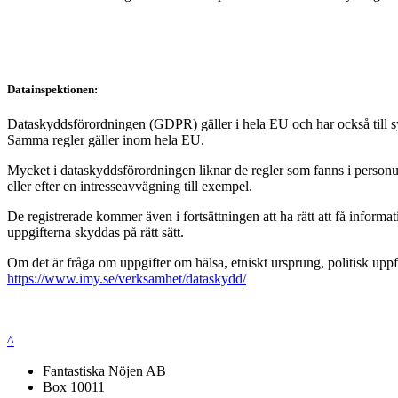
Datainspektionen:
Dataskyddsförordningen (GDPR) gäller i hela EU och har också till syft
Samma regler gäller inom hela EU.
Mycket i dataskyddsförordningen liknar de regler som fanns i personup
eller efter en intresseavvägning till exempel.
De registrerade kommer även i fortsättningen att ha rätt att få infor
uppgifterna skyddas på rätt sätt.
Om det är fråga om uppgifter om hälsa, etniskt ursprung, politisk uppf
https://www.imy.se/verksamhet/dataskydd/
^
Fantastiska Nöjen AB
Box 10011