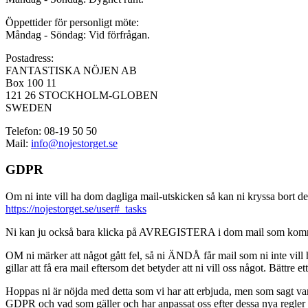
Öppettider för personligt möte:
Måndag - Söndag: Vid förfrågan.
Postadress:
FANTASTISKA NÖJEN AB
Box 100 11
121 26 STOCKHOLM-GLOBEN
SWEDEN
Telefon: 08-19 50 50
Mail:
info@nojestorget.se
GDPR
Om ni inte vill ha dom dagliga mail-utskicken så kan ni kryssa bort des
https://nojestorget.se/user#_tasks
Ni kan ju också bara klicka på AVREGISTERA i dom mail som kommer från 
OM ni märker att något gått fel, så ni ÄNDÅ får mail som ni inte vill ha
gillar att få era mail eftersom det betyder att ni vill oss något. Bättre et
Hoppas ni är nöjda med detta som vi har att erbjuda, men som sagt var, är 
GDPR och vad som gäller och har anpassat oss efter dessa nya regler och