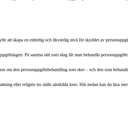
e att skapa en enhetlig och likvärdig nivå för skyddet av personuppgifte
pgiftslagen. På samma sätt som idag får man behandla personuppgifter m
mation om den personuppgiftsbehandling som sker – och den som behandlar 
attning eller religiös tro ställs särskilda krav. Här nedan kan du läsa 