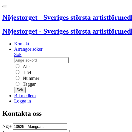
Nöjestorget - Sveriges största artistförmedl
Nöjestorget - Sveriges största artistförmedl
Kontakt
Arrangör söker
Sök
Alla
Titel
Nummer
Taggar
Sök
Bli medlem
Logga in
Kontakta oss
Nöje