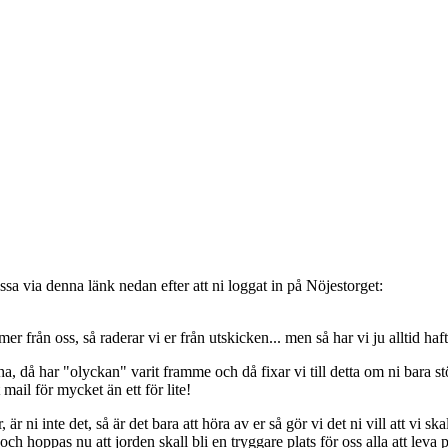
sa via denna länk nedan efter att ni loggat in på Nöjestorget:
oss, så raderar vi er från utskicken... men så har vi ju alltid haft de
, då har "olyckan" varit framme och då fixar vi till detta om ni bara stöt
t mail för mycket än ett för lite!
ni inte det, så är det bara att höra av er så gör vi det ni vill att vi ska
 hoppas nu att jorden skall bli en tryggare plats för oss alla att leva 