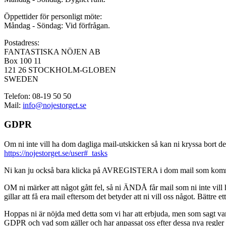
Öppettider för personligt möte:
Måndag - Söndag: Vid förfrågan.
Postadress:
FANTASTISKA NÖJEN AB
Box 100 11
121 26 STOCKHOLM-GLOBEN
SWEDEN
Telefon: 08-19 50 50
Mail:
info@nojestorget.se
GDPR
Om ni inte vill ha dom dagliga mail-utskicken så kan ni kryssa bort des
https://nojestorget.se/user#_tasks
Ni kan ju också bara klicka på AVREGISTERA i dom mail som kommer från 
OM ni märker att något gått fel, så ni ÄNDÅ får mail som ni inte vill ha
gillar att få era mail eftersom det betyder att ni vill oss något. Bättre et
Hoppas ni är nöjda med detta som vi har att erbjuda, men som sagt var, är 
GDPR och vad som gäller och har anpassat oss efter dessa nya regler och