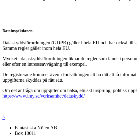
Datainspektionen:
Dataskyddsförordningen (GDPR) gäller i hela EU och har också till syft
Samma regler gäller inom hela EU.
Mycket i dataskyddsförordningen liknar de regler som fanns i personup
eller efter en intresseavvägning till exempel.
De registrerade kommer även i fortsättningen att ha rätt att få infor
uppgifterna skyddas på rätt sätt.
Om det är fråga om uppgifter om hälsa, etniskt ursprung, politisk uppf
https://www.imy.se/verksamhet/dataskydd/
^
Fantastiska Nöjen AB
Box 10011