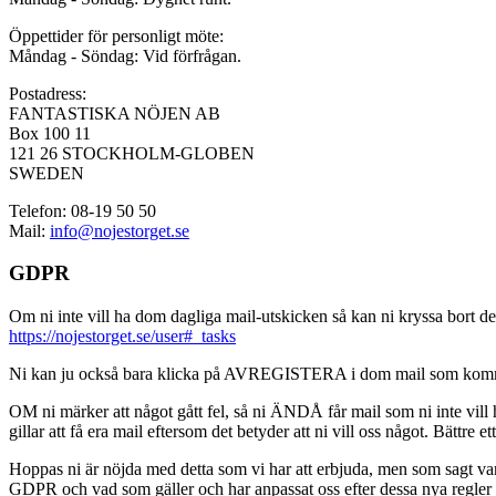
Öppettider för personligt möte:
Måndag - Söndag: Vid förfrågan.
Postadress:
FANTASTISKA NÖJEN AB
Box 100 11
121 26 STOCKHOLM-GLOBEN
SWEDEN
Telefon: 08-19 50 50
Mail:
info@nojestorget.se
GDPR
Om ni inte vill ha dom dagliga mail-utskicken så kan ni kryssa bort des
https://nojestorget.se/user#_tasks
Ni kan ju också bara klicka på AVREGISTERA i dom mail som kommer från 
OM ni märker att något gått fel, så ni ÄNDÅ får mail som ni inte vill ha
gillar att få era mail eftersom det betyder att ni vill oss något. Bättre et
Hoppas ni är nöjda med detta som vi har att erbjuda, men som sagt var, är 
GDPR och vad som gäller och har anpassat oss efter dessa nya regler och