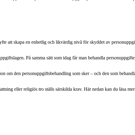
e att skapa en enhetlig och likvärdig nivå för skyddet av personuppgifte
pgiftslagen. På samma sätt som idag får man behandla personuppgifter m
mation om den personuppgiftsbehandling som sker – och den som behandlar 
attning eller religiös tro ställs särskilda krav. Här nedan kan du läsa 