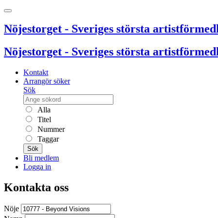
Nöjestorget - Sveriges största artistförmedl
Nöjestorget - Sveriges största artistförmedl
Kontakt
Arrangör söker
Sök
Alla
Titel
Nummer
Taggar
Sök
Bli medlem
Logga in
Kontakta oss
Nöje