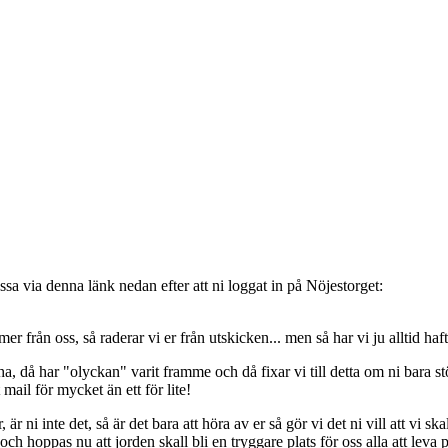
sa via denna länk nedan efter att ni loggat in på Nöjestorget:
oss, så raderar vi er från utskicken... men så har vi ju alltid haft de
, då har "olyckan" varit framme och då fixar vi till detta om ni bara stöt
t mail för mycket än ett för lite!
ni inte det, så är det bara att höra av er så gör vi det ni vill att vi ska
 hoppas nu att jorden skall bli en tryggare plats för oss alla att leva 