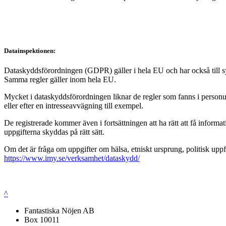
Datainspektionen:
Dataskyddsförordningen (GDPR) gäller i hela EU och har också till syft
Samma regler gäller inom hela EU.
Mycket i dataskyddsförordningen liknar de regler som fanns i personup
eller efter en intresseavvägning till exempel.
De registrerade kommer även i fortsättningen att ha rätt att få infor
uppgifterna skyddas på rätt sätt.
Om det är fråga om uppgifter om hälsa, etniskt ursprung, politisk uppf
https://www.imy.se/verksamhet/dataskydd/
^
Fantastiska Nöjen AB
Box 10011