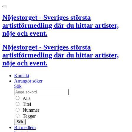
Nöjestorget - Sveriges största
artistförmedling där du hittar artister,
nöje och event.
Nöjestorget - Sveriges största
artistförmedling där du hittar artister,
nöje och event.
Kontakt
Arrangör söker
Sök
Alla
Titel
Nummer
Taggar
Sök
Bli medlem