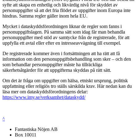
syfte att skapa en enhetlig och likvärdig nivå för skyddet av
personuppgifter så att det fria flödet av uppgifter inom Europa inte
hindras. Samma regler gäller inom hela EU.
Mycket i dataskyddsförordningen liknar de regler som fanns i
personuppgiftslagen. På samma sätt som idag får man behandla
personuppgifter med stöd av samtycke från de registrerade, för att
uppfylla ett avtal eller efter en intresseavvägning till exempel.
De registrerade kommer även i fortsättningen att ha rätt att få
information om den personuppgiftsbehandling som sker – och den
som behandlar personuppgifter måste ha tillräckliga
säkerhetsåtgärder för att uppgifterna skyddas på rätt sätt.
Om det är fråga om uppgifter om hälsa, etniskt ursprung, politisk
uppfattning eller religiös tro ställs särskilda krav. Här nedan kan du
läsa mer om dataskyddsförordningens delar:
https://www.imy.se/verksamhet/dataskydd/
^
Fantastiska Nöjen AB
Box 10011