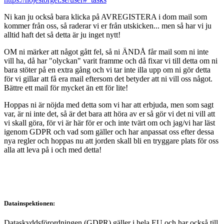
Ni kan ju också bara klicka på AVREGISTERA i dom mail som
kommer från oss, så raderar vi er från utskicken... men så har vi ju
alltid haft det så detta är ju inget nytt!
OM ni märker att något gått fel, så ni ÄNDÅ får mail som ni inte
vill ha, då har "olyckan" varit framme och då fixar vi till detta om ni
bara stöter på en extra gång och vi tar inte illa upp om ni gör detta
för vi gillar att få era mail eftersom det betyder att ni vill oss något.
Bättre ett mail för mycket än ett för lite!
Hoppas ni är nöjda med detta som vi har att erbjuda, men som sagt
var, är ni inte det, så är det bara att höra av er så gör vi det ni vill att
vi skall göra, för vi är här för er och inte tvärt om och jag/vi har läst
igenom GDPR och vad som gäller och har anpassat oss efter dessa
nya regler och hoppas nu att jorden skall bli en tryggare plats för oss
alla att leva på i och med detta!
Datainspektionen:
Dataskyddsförordningen (GDPR) gäller i hela EU och har också till