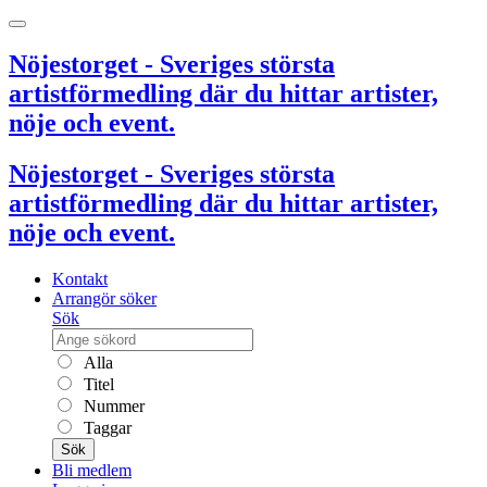
Nöjestorget - Sveriges största
artistförmedling där du hittar artister,
nöje och event.
Nöjestorget - Sveriges största
artistförmedling där du hittar artister,
nöje och event.
Kontakt
Arrangör söker
Sök
Alla
Titel
Nummer
Taggar
Sök
Bli medlem