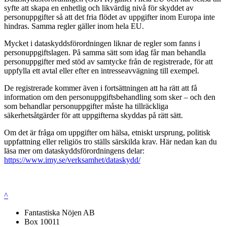
syfte att skapa en enhetlig och likvärdig nivå för skyddet av
personuppgifter så att det fria flödet av uppgifter inom Europa inte
hindras. Samma regler gäller inom hela EU.
Mycket i dataskyddsförordningen liknar de regler som fanns i
personuppgiftslagen. På samma sätt som idag får man behandla
personuppgifter med stöd av samtycke från de registrerade, för att
uppfylla ett avtal eller efter en intresseavvägning till exempel.
De registrerade kommer även i fortsättningen att ha rätt att få
information om den personuppgiftsbehandling som sker – och den
som behandlar personuppgifter måste ha tillräckliga
säkerhetsåtgärder för att uppgifterna skyddas på rätt sätt.
Om det är fråga om uppgifter om hälsa, etniskt ursprung, politisk
uppfattning eller religiös tro ställs särskilda krav. Här nedan kan du
läsa mer om dataskyddsförordningens delar:
https://www.imy.se/verksamhet/dataskydd/
^
Fantastiska Nöjen AB
Box 10011