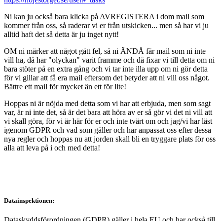
Ni kan ju också bara klicka på AVREGISTERA i dom mail som
kommer från oss, så raderar vi er från utskicken... men så har vi ju
alltid haft det så detta är ju inget nytt!
OM ni märker att något gått fel, så ni ÄNDÅ får mail som ni inte
vill ha, då har "olyckan" varit framme och då fixar vi till detta om ni
bara stöter på en extra gång och vi tar inte illa upp om ni gör detta
för vi gillar att få era mail eftersom det betyder att ni vill oss något.
Bättre ett mail för mycket än ett för lite!
Hoppas ni är nöjda med detta som vi har att erbjuda, men som sagt
var, är ni inte det, så är det bara att höra av er så gör vi det ni vill att
vi skall göra, för vi är här för er och inte tvärt om och jag/vi har läst
igenom GDPR och vad som gäller och har anpassat oss efter dessa
nya regler och hoppas nu att jorden skall bli en tryggare plats för oss
alla att leva på i och med detta!
Datainspektionen:
Dataskyddsförordningen (GDPR) gäller i hela EU och har också till