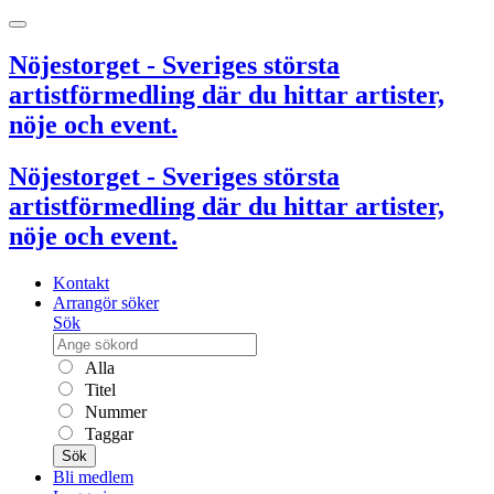
Nöjestorget - Sveriges största
artistförmedling där du hittar artister,
nöje och event.
Nöjestorget - Sveriges största
artistförmedling där du hittar artister,
nöje och event.
Kontakt
Arrangör söker
Sök
Alla
Titel
Nummer
Taggar
Sök
Bli medlem