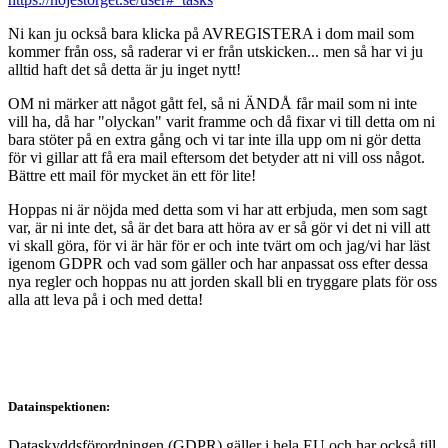
Ni kan ju också bara klicka på AVREGISTERA i dom mail som
kommer från oss, så raderar vi er från utskicken... men så har vi ju
alltid haft det så detta är ju inget nytt!
OM ni märker att något gått fel, så ni ÄNDÅ får mail som ni inte
vill ha, då har "olyckan" varit framme och då fixar vi till detta om ni
bara stöter på en extra gång och vi tar inte illa upp om ni gör detta
för vi gillar att få era mail eftersom det betyder att ni vill oss något.
Bättre ett mail för mycket än ett för lite!
Hoppas ni är nöjda med detta som vi har att erbjuda, men som sagt
var, är ni inte det, så är det bara att höra av er så gör vi det ni vill att
vi skall göra, för vi är här för er och inte tvärt om och jag/vi har läst
igenom GDPR och vad som gäller och har anpassat oss efter dessa
nya regler och hoppas nu att jorden skall bli en tryggare plats för oss
alla att leva på i och med detta!
Datainspektionen:
Dataskyddsförordningen (GDPR) gäller i hela EU och har också till