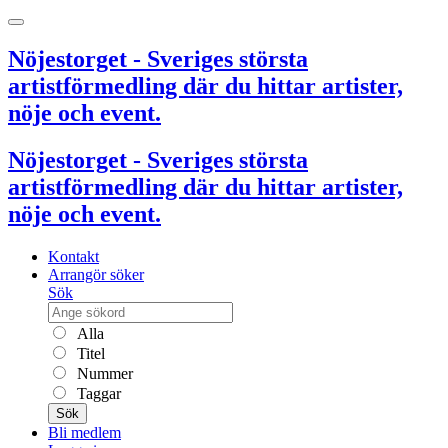
Nöjestorget - Sveriges största
artistförmedling där du hittar artister,
nöje och event.
Nöjestorget - Sveriges största
artistförmedling där du hittar artister,
nöje och event.
Kontakt
Arrangör söker
Sök
Alla
Titel
Nummer
Taggar
Sök
Bli medlem