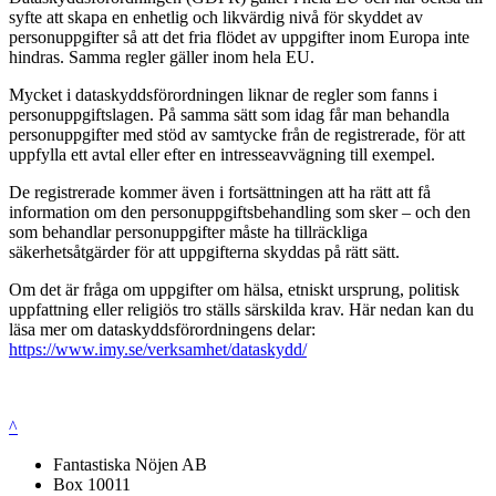
syfte att skapa en enhetlig och likvärdig nivå för skyddet av
personuppgifter så att det fria flödet av uppgifter inom Europa inte
hindras. Samma regler gäller inom hela EU.
Mycket i dataskyddsförordningen liknar de regler som fanns i
personuppgiftslagen. På samma sätt som idag får man behandla
personuppgifter med stöd av samtycke från de registrerade, för att
uppfylla ett avtal eller efter en intresseavvägning till exempel.
De registrerade kommer även i fortsättningen att ha rätt att få
information om den personuppgiftsbehandling som sker – och den
som behandlar personuppgifter måste ha tillräckliga
säkerhetsåtgärder för att uppgifterna skyddas på rätt sätt.
Om det är fråga om uppgifter om hälsa, etniskt ursprung, politisk
uppfattning eller religiös tro ställs särskilda krav. Här nedan kan du
läsa mer om dataskyddsförordningens delar:
https://www.imy.se/verksamhet/dataskydd/
^
Fantastiska Nöjen AB
Box 10011