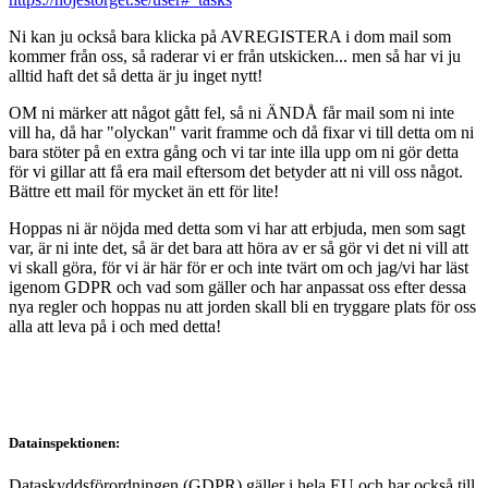
Ni kan ju också bara klicka på AVREGISTERA i dom mail som
kommer från oss, så raderar vi er från utskicken... men så har vi ju
alltid haft det så detta är ju inget nytt!
OM ni märker att något gått fel, så ni ÄNDÅ får mail som ni inte
vill ha, då har "olyckan" varit framme och då fixar vi till detta om ni
bara stöter på en extra gång och vi tar inte illa upp om ni gör detta
för vi gillar att få era mail eftersom det betyder att ni vill oss något.
Bättre ett mail för mycket än ett för lite!
Hoppas ni är nöjda med detta som vi har att erbjuda, men som sagt
var, är ni inte det, så är det bara att höra av er så gör vi det ni vill att
vi skall göra, för vi är här för er och inte tvärt om och jag/vi har läst
igenom GDPR och vad som gäller och har anpassat oss efter dessa
nya regler och hoppas nu att jorden skall bli en tryggare plats för oss
alla att leva på i och med detta!
Datainspektionen:
Dataskyddsförordningen (GDPR) gäller i hela EU och har också till