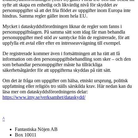
syfte att skapa en enhetlig och likvärdig nivå för skyddet av
personuppgifter så att det fria flödet av uppgifter inom Europa inte
hindras. Samma regler gäller inom hela EU.
Mycket i dataskyddsförordningen liknar de regler som fanns i
personuppgiftslagen. På samma sätt som idag får man behandla
personuppgifter med stöd av samtycke från de registrerade, för att
uppfylla ett avtal eller efter en intresseavvägning till exempel.
De registrerade kommer även i fortsättningen att ha rätt att få
information om den personuppgiftsbehandling som sker – och den
som behandlar personuppgifter måste ha tillräckliga
säkerhetsåtgärder för att uppgifterna skyddas på rätt sätt.
Om det är fråga om uppgifter om hälsa, etniskt ursprung, politisk
uppfattning eller religiös tro ställs särskilda krav. Här nedan kan du
läsa mer om dataskyddsförordningens delar:
https://www.imy.se/verksamhet/dataskydd/
^
Fantastiska Nöjen AB
Box 10011