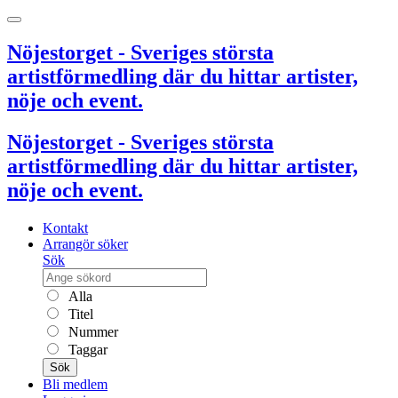
Nöjestorget - Sveriges största
artistförmedling där du hittar artister,
nöje och event.
Nöjestorget - Sveriges största
artistförmedling där du hittar artister,
nöje och event.
Kontakt
Arrangör söker
Sök
Alla
Titel
Nummer
Taggar
Sök
Bli medlem