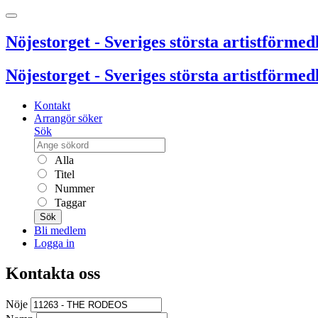
Nöjestorget - Sveriges största artistförmedl
Nöjestorget - Sveriges största artistförmedl
Kontakt
Arrangör söker
Sök
Alla
Titel
Nummer
Taggar
Sök
Bli medlem
Logga in
Kontakta oss
Nöje