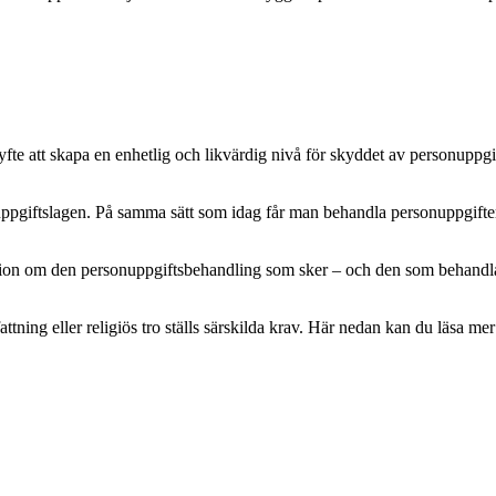
e att skapa en enhetlig och likvärdig nivå för skyddet av personuppgifte
pgiftslagen. På samma sätt som idag får man behandla personuppgifter m
mation om den personuppgiftsbehandling som sker – och den som behandlar 
attning eller religiös tro ställs särskilda krav. Här nedan kan du läsa 