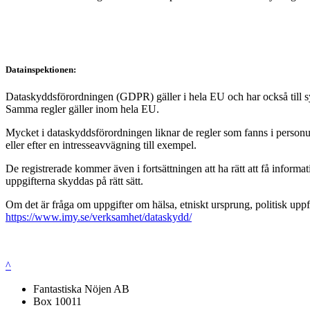
Datainspektionen:
Dataskyddsförordningen (GDPR) gäller i hela EU och har också till syft
Samma regler gäller inom hela EU.
Mycket i dataskyddsförordningen liknar de regler som fanns i personup
eller efter en intresseavvägning till exempel.
De registrerade kommer även i fortsättningen att ha rätt att få infor
uppgifterna skyddas på rätt sätt.
Om det är fråga om uppgifter om hälsa, etniskt ursprung, politisk uppf
https://www.imy.se/verksamhet/dataskydd/
^
Fantastiska Nöjen AB
Box 10011