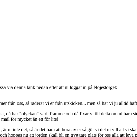
sa via denna länk nedan efter att ni loggat in på Nöjestorget:
oss, så raderar vi er från utskicken... men så har vi ju alltid haft de
, då har "olyckan" varit framme och då fixar vi till detta om ni bara stöt
t mail för mycket än ett för lite!
ni inte det, så är det bara att höra av er så gör vi det ni vill att vi ska
 hoppas nu att jorden skall bli en tryggare plats för oss alla att leva 