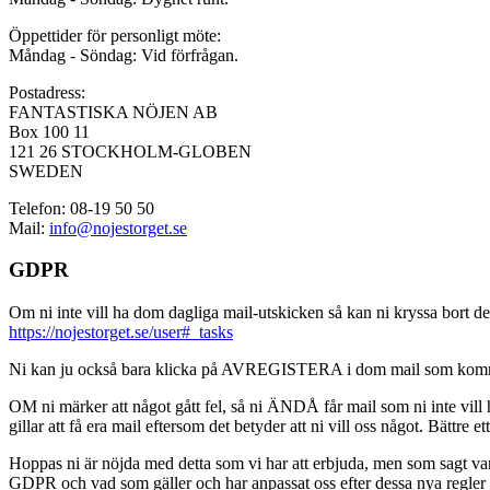
Öppettider för personligt möte:
Måndag - Söndag: Vid förfrågan.
Postadress:
FANTASTISKA NÖJEN AB
Box 100 11
121 26 STOCKHOLM-GLOBEN
SWEDEN
Telefon: 08-19 50 50
Mail:
info@nojestorget.se
GDPR
Om ni inte vill ha dom dagliga mail-utskicken så kan ni kryssa bort des
https://nojestorget.se/user#_tasks
Ni kan ju också bara klicka på AVREGISTERA i dom mail som kommer från 
OM ni märker att något gått fel, så ni ÄNDÅ får mail som ni inte vill ha
gillar att få era mail eftersom det betyder att ni vill oss något. Bättre et
Hoppas ni är nöjda med detta som vi har att erbjuda, men som sagt var, är 
GDPR och vad som gäller och har anpassat oss efter dessa nya regler och